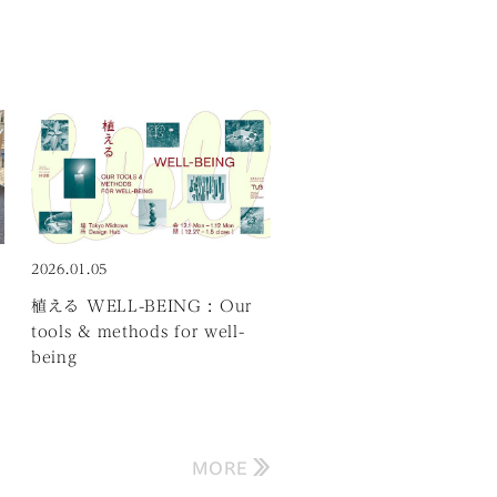
facebook
2026.01.05
twitter
facebook
twitter
植える WELL-BEING : Our
tools & methods for well-
being
MORE