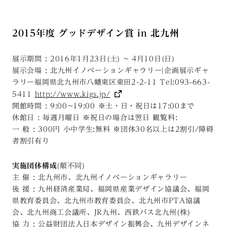
2015年度 グッドデザイン賞 in 北九州
展示期間 : 2016年1月23日(土) ~ 4月10日(日)
展示会場 : 北九州イノベーションギャラリー|企画展示ギャ
ラリー福岡県北九州市八幡東区東田2-2-11 Tel:093-663-
5411
http://www.kigs.jp/
開館時間 : 9:00~19:00 ※土・日・祝日は17:00まで
休館日 : 毎週月曜日 ※祝日の場合は翌日 観覧料:
一 般 : 300円 小中学生:無料 ※団体30名以上は2割引/障碍
者割引有り
実施団体構成
(順不同)
主 催 : 北九州市、北九州イノベーションギャラリー
後 援 : 九州経済産業局、福岡県産業デザイン協議会、福岡
県教育委員会、北九州市教育委員会、北九州市PTA協議
会、北九州商工会議所、JR九州、西鉄バス北九州(株)
協 力 : 公益財団法人日本デザイン振興会、九州デザインネ