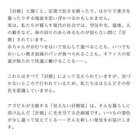
「計測」と聞くと、定規で長さを測ったり、はかりで重さを
量ったりする場面を思い浮かべるかもしれません。
実は、私たちが暮らす現代の社会では、空気や光、温度、人
の動きなど、身の回りのあらゆるものが知らない間に「計
測」されています。
赤ちゃんがおむつをはいて安心して遊べることも、いつでも
おいしい焼き加減のパンが食べられることも、オフィスの室
温が保たれて快適に働けることも──。
これらはすべて「計測」によって支えられていますが、気づ
かないところで行われているため、私たちはほとんどその存
在を意識していません。
アズビルが主催する「見えない計測展」は、そんな暮らしに
溶け込んだ「計測」に光を当てる企画展です。いつもの景色
が少し違って見えてくる──そんな新しい発見をお届けしま
す。