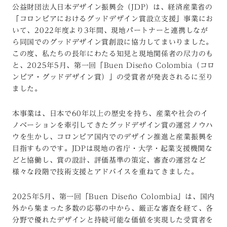
公益財団法人日本デザイン振興会（JDP）は、経済産業省の
「コロンビアにおけるグッドデザイン賞設立支援」事業にお
いて、2022年度より3年間、現地パートナーと連携しなが
ら同国でのグッドデザイン賞創設に協力してまいりました。
この度、私たちの長年にわたる知見と現地関係者の尽力のも
と、2025年5月、第一回「Buen Diseño Colombia（コロ
ンビア・グッドデザイン賞）」の受賞者が発表されるに至り
ました。
本事業は、日本で60年以上の歴史を持ち、産業や社会のイ
ノベーションを牽引してきたグッドデザイン賞の運営ノウハ
ウを生かし、コロンビア国内でのデザイン推進と産業振興を
目指すものです。JDPは現地の省庁・大学・起業支援機関な
どと協働し、賞の設計、評価基準の策定、審査の運営など
様々な段階で技術支援とアドバイスを重ねてきました。
2025年5月、第一回「Buen Diseño Colombia」は、国内
外から集まった多数の応募の中から、厳正な審査を経て、各
分野で優れたデザインと持続可能な価値を実現した受賞者を