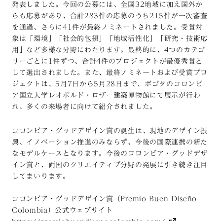
発表しました。今回の公募には、全国32地域に加え国外か
らも応募があり、合計283件の応募のうち215件が一次審査
を通過、さらに41件が最終ノミネートされました。受賞対
象は「環境」「社会的包摂」「地域活性化」「研究・技術応
用」など多様な分野にわたります。最終的に、4つのカテゴ
リーごとに1件ずつ、合計4件のプロジェクトが最優秀賞と
して選出されました。また、最終ノミネートおよび受賞プロ
ジェクトは、5月7日から5月28日まで、ボゴタのコロンビ
ア国立大学レオポルド・ロザー建築博物館にて展示が行わ
れ、多くの来場者に向けて紹介されました。
コロンビア・グッドデザイン賞の誕生は、現地のデザイン振
興、イノベーション推進のみならず、今後の国際連携の新た
なモデルケースとなります。今後のコロンビア・グッドデザ
イン賞と、両国のクリエイティブ分野の発展に引き続き注目
してまいります。
コロンビア・グッドデザイン賞（Premio Buen Diseño
Colombia）公式ウェブサイト