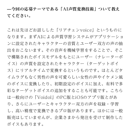
—
今回の応募テーマである「AI声質変換技術」ついて教え
てください。
これは先ほどお話しした「リアチェンvoice」というものに
なります。まずAIによる声質学習システムがアプリケーショ
ンに設定されたキャラクターの音質とユーザー双方の声の抽
出をおこないます。その音声を機械学習をすることで、そこ
で構築されたボイスモデルをもとにユーザー（ナレーターボ
イス）の声質を設定されたキャラクター（ターゲットボイ
ス）にリアルタイムで変換するというものです。ほとんどタ
イムラグもなく男性の声を可愛らしい女性の声やイケメン風
のボイスに変換したり、初期設定のボイスに加え、有料で多
彩なターゲットボイスの追加をすることも可能です。こちら
は一般向けの「Voidol」のPC版とiOSのアプリ版とがあ
り、さらにユーザーとキャラクター双方の声を収録・学習
し、高い精度で変換できるプロ版があります。ほかには一般
販売はしていませんが、企業さまから発注を受けて制作した
ボイスもあります。