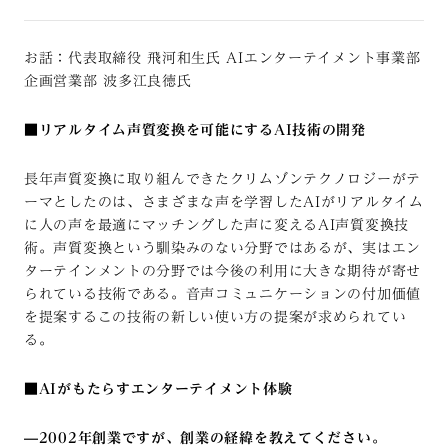
お話：代表取締役 飛河和生氏 AIエンターテイメント事業部
企画営業部 波多江良徳氏
■リアルタイム声質変換を可能にするAI技術の開発
長年声質変換に取り組んできたクリムゾンテクノロジーがテ
ーマとしたのは、さまざまな声を学習したAIがリアルタイム
に人の声を最適にマッチングした声に変えるAI声質変換技
術。声質変換という馴染みのない分野ではあるが、実はエン
ターテインメントの分野では今後の利用に大きな期待が寄せ
られている技術である。音声コミュニケーションの付加価値
を提案するこの技術の新しい使い方の提案が求められてい
る。
■
AI
がもたらすエンターテイメント体験
—2002
年創業ですが、創業の経緯を教えてください。