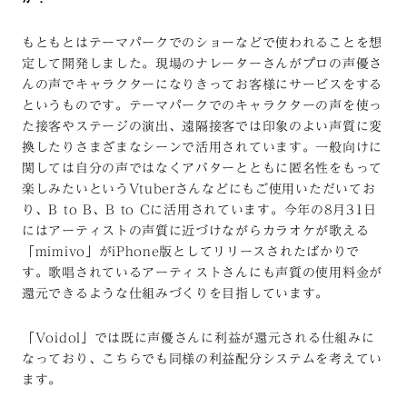
もともとはテーマパークでのショーなどで使われることを想
定して開発しました。現場のナレーターさんがプロの声優さ
んの声でキャラクターになりきってお客様にサービスをする
というものです。テーマパークでのキャラクターの声を使っ
た接客やステージの演出、遠隔接客では印象のよい声質に変
換したりさまざまなシーンで活用されています。一般向けに
関しては自分の声ではなくアバターとともに匿名性をもって
楽しみたいというVtuberさんなどにもご使用いただいてお
り、B to B、B to Cに活用されています。今年の8月31日
にはアーティストの声質に近づけながらカラオケが歌える
「mimivo」がiPhone版としてリリースされたばかりで
す。歌唱されているアーティストさんにも声質の使用料金が
還元できるような仕組みづくりを目指しています。
「Voidol」では既に声優さんに利益が還元される仕組みに
なっており、こちらでも同様の利益配分システムを考えてい
ます。