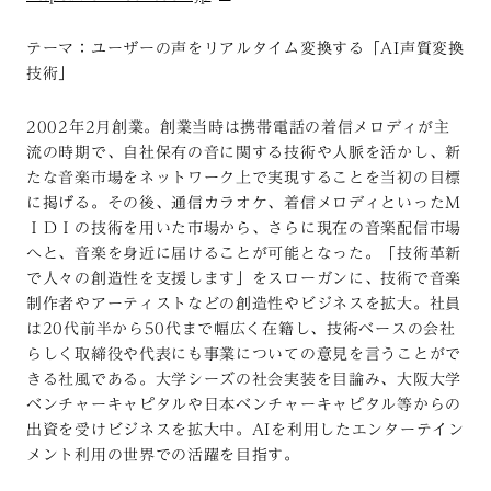
テーマ：ユーザーの声をリアルタイム変換する「AI声質変換
技術」
2002年2月創業。創業当時は携帯電話の着信メロディが主
流の時期で、自社保有の音に関する技術や人脈を活かし、新
たな音楽市場をネットワーク上で実現することを当初の目標
に掲げる。その後、通信カラオケ、着信メロディといったＭ
ＩＤＩの技術を用いた市場から、さらに現在の音楽配信市場
へと、音楽を身近に届けることが可能となった。「技術革新
で人々の創造性を支援します」をスローガンに、技術で音楽
制作者やアーティストなどの創造性やビジネスを拡大。社員
は20代前半から50代まで幅広く在籍し、技術ベースの会社
らしく取締役や代表にも事業についての意見を言うことがで
きる社風である。大学シーズの社会実装を目論み、大阪大学
ベンチャーキャピタルや日本ベンチャーキャピタル等からの
出資を受けビジネスを拡大中。AIを利用したエンターテイン
メント利用の世界での活躍を目指す。