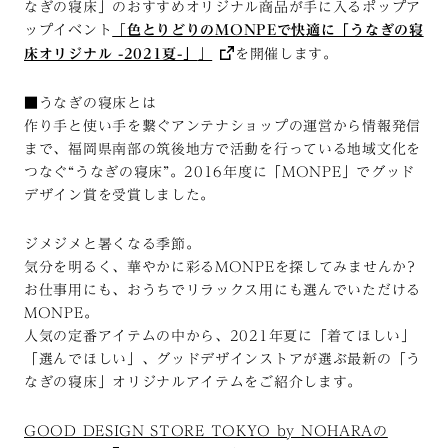
なぎの寝床」のおすすめオリジナル商品が手に入るポップア
ップイベント
「
色とりどりのMONPEで快適に「うなぎの寝
床オリジナル -2021夏-」
」
を開催します。
■うなぎの寝床とは
作り手と使い手を繋ぐアンテナショップの運営から情報発信
まで、福岡県南部の筑後地方で活動を行っている地域文化を
つなぐ“うなぎの寝床”。2016年度に「MONPE」でグッド
デザイン賞を受賞しました。
ジメジメと暑くなる季節。
気分を明るく、華やかに彩るMONPEを探してみませんか?
お仕事用にも、おうちでリラックス用にも選んでいただける
MONPE。
人気の定番アイテムの中から、2021年夏に「着てほしい」
「選んでほしい」、グッドデザインストアが選ぶ最新の「う
なぎの寝床」オリジナルアイテムをご紹介します。
GOOD DESIGN STORE TOKYO by NOHARAの