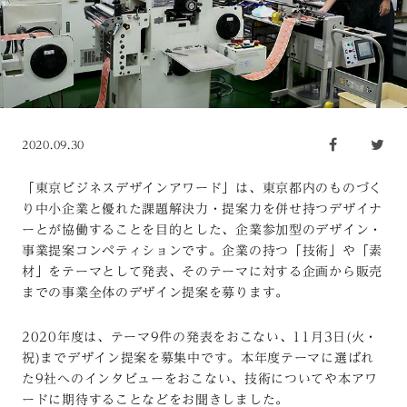
2020.09.30
「東京ビジネスデザインアワード」は、東京都内のものづく
り中小企業と優れた課題解決力・提案力を併せ持つデザイナ
ーとが協働することを目的とした、企業参加型のデザイン・
事業提案コンペティションです。企業の持つ「技術」や「素
材」をテーマとして発表、そのテーマに対する企画から販売
までの事業全体のデザイン提案を募ります。
2020
年度は、テーマ
9
件の発表をおこない、
11
月
3
日
(
火・
祝
)
までデザイン提案を募集中です。本年度テーマに選ばれ
た
9
社へのインタビューをおこない、技術についてや本アワ
ードに期待することなどをお聞きしました。