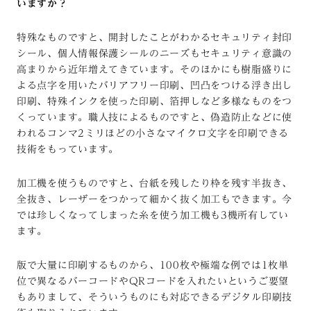
いますか？
特殊なものですと、開封したことがわかるセキュリティ封印
シール、個人情報保護シールのニーズもセキュリティ意識の
高まりから近年増えてきています。そのほかにも樹脂盛りに
よる点字を用いたバリアフリー印刷、凹凸をつける浮き出し
印刷、特殊インクを使った印刷、箔押しなど多様なものをつ
くっています。職人技によるものですと、偽造防止などに使
われるコンマ2ミリほどの小さなマイクロ文字を印刷できる
技術をもっています。
加工機を使うものですと、台紙を残したり枠を残す半抜き、
全抜き、レーザーをつかって細かく抜く加工もできます。今
では珍しくなってしまった糸を使う加工機も3機所有してい
ます。
版で大量に印刷するものから、100枚や極端な例では1枚単
位で異なるバーコードや
QR
コードを入れたいというご要望
もありまして、そういうものにも対応できるデジタル印刷技