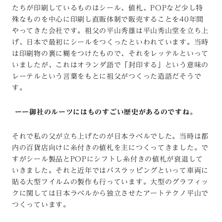
たちが印刷しているものはシール、値札、POPなど少し特
殊なものを中心に印刷し直販体制で販売することを40年間
やってきた会社です。祖父の平山秀雄は平山秀山堂を立ち上
げ、日本で最初にシールをつくったといわれています。当時
は印刷物の裏に糊をつけたもので、それをレッテルといって
いましたが、これはオランダ語で「封印する」という意味の
レーテルという言葉をもとに祖父がつくった造語だそうで
す。
ーー御社のルーツにはものすごい歴史があるのですね。
それで私の父が立ち上げたのが日本ラベルでした。当時は都
内の百貨店向けに糸付きの値札を主につくってきました。で
すがシール製品とPOPにシフトし糸付きの値札が衰退して
いきました。それと近年ではバスラッピングといって車両に
貼る大型フイルムの製作も行っています。大型のグラフィッ
クに関しては日本ラベルから独立させたアートテクノ平山で
つくっています。