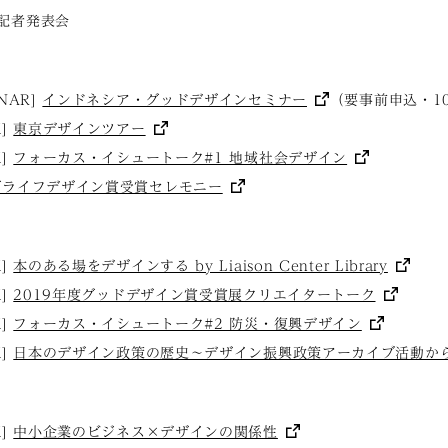
賞記者発表会
INAR]
インドネシア・グッドデザインセミナー
（要事前申込・10
K]
東京デザインツアー
K]
フォーカス・イシュートーク#1 地域社会デザイン
グライフデザイン賞受賞セレモニー
K]
本のある場をデザインする by Liaison Center Library
K]
2019年度グッドデザイン賞受賞展クリエイタートーク
K]
フォーカス・イシュートーク#2 防災・復興デザイン
K]
日本のデザイン政策の歴史〜デザイン振興政策アーカイブ活動か
K]
中小企業のビジネス×デザインの関係性