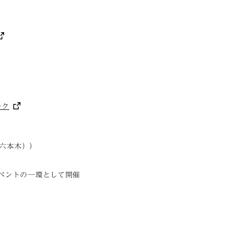
ーク
六本木））
のイベントの一環として開催