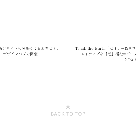
新デザイン状況をめぐる国際セミナ
Think the Earth「セミナー&
日にデザインハブで開催
エイティブな「超」福祉=ピー
ン”セ
BACK TO
TOP