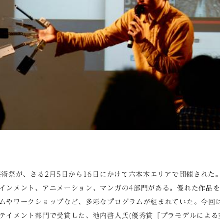
芸術祭が、さる2月5日から16日にかけて六本木エリアで開催された
インメント、アニメーション、マンガの4部門がある。優れた作品
ムやワークショップなど、多彩なプログラムが組まれていた。今回
テイメント部門で受賞した、池内啓人氏(優秀賞『プラモデルによる空