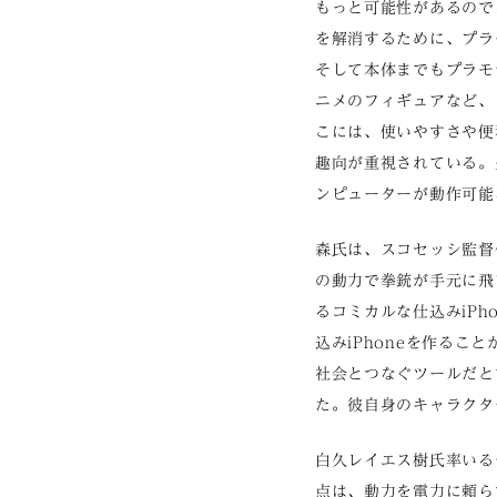
もっと可能性があるので
を解消するために、プラ
そして本体までもプラモ
ニメのフィギュアなど、
こには、使いやすさや便
趣向が重視されている。
ンピューターが動作可能
森氏は、スコセッシ監督
の動力で拳銃が手元に飛
るコミカルな仕込みiPh
込みiPhoneを作るこ
社会とつなぐツールだと
た。彼自身のキャラクタ
白久レイエス樹氏率いる
点は、動力を電力に頼ら