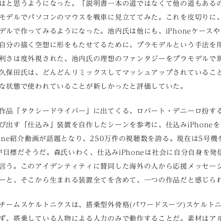
はと思うようになった。「説明書一本の道ではなくて他の道もある
モデルでパソコンのマウスを戦車に見立ててみた。これを皮切りに
デルで作ってみるようになった。池内氏は他にも、iPhoneケースや
自分の描く空想に形をもたせてるために、プラモデルという手法を
利さは度外視された、池内氏の理想のファンタジーをプラモデルで
久保田氏は、どんどんリミックスしてマッシュアップされているこ
な状態で使われていることが新しかったと評価していた。
作品「タクシードライバー」に出てくる、ロバート・デニーロ扮す
び出す「仕込み」装置を自作したシーンを参考に、仕込みiPhone
one紹介動画が話題となり、250万件の視聴数を誇る。現在は5号機
とが目標だそうだ。森氏いわく、仕込みiPhoneは社会に自分自身を
言う。このアイデンティティに賛同した海外の人から応援メッセー
ーと、そこから生まれる装置全てを含めて、一つの作品だと感じら
チームスケルトニクスは、搭乗型外骨格(パワードスーツ)スケルト
ず、搭乗している人物による人力のみで動作することだ。素材はア