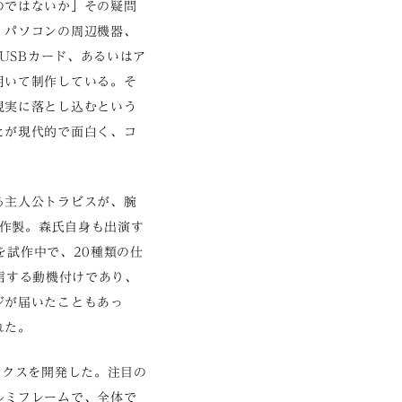
のではないか」その疑問
、パソコンの周辺機器、
USBカード、あるいはア
用いて制作している。そ
現実に落とし込むという
とが現代的で面白く、コ
る主人公トラビスが、腕
を作製。森氏自身も出演す
を試作中で、20種類の仕
発信する動機付けであり、
ジが届いたこともあっ
れた。
ニクスを開発した。注目の
ルミフレームで、全体で