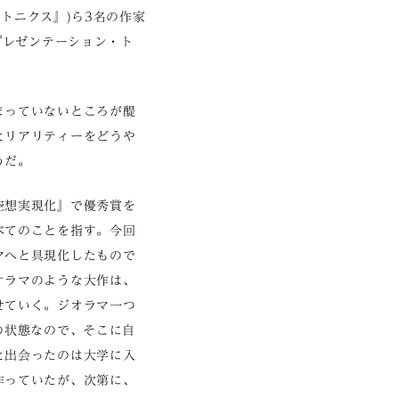
ルトニクス』)ら3名の作家
プレゼンテーション・ト
まっていないところが醍
とリアリティーをどうや
うだ。
空想実現化』で優秀賞を
べてのことを指す。今回
マへと具現化したもので
オラマのような大作は、
せていく。ジオラマ一つ
の状態なので、そこに自
と出会ったのは大学に入
作っていたが、次第に、