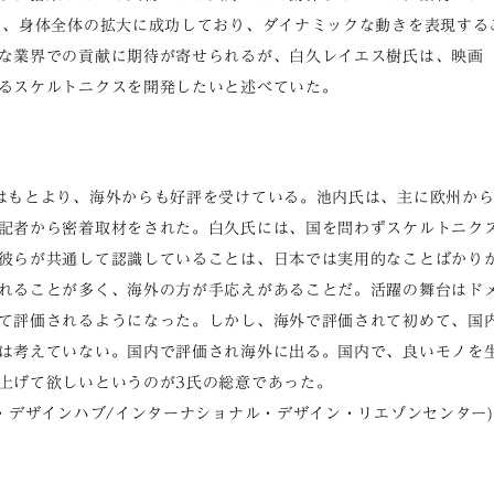
り、身体全体の拡大に成功しており、ダイナミックな動きを表現する
な業界での貢献に期待が寄せられるが、白久レイエス樹氏は、映画
るスケルトニクスを開発したいと述べていた。
はもとより、海外からも好評を受けている。池内氏は、主に欧州か
記者から密着取材をされた。白久氏には、国を問わずスケルトニク
彼らが共通して認識していることは、日本では実用的なことばかり
れることが多く、海外の方が手応えがあることだ。活躍の舞台はド
て評価されるようになった。しかし、海外で評価されて初めて、国
は考えていない。国内で評価され海外に出る。国内で、良いモノを
上げて欲しいというのが3氏の総意であった。
ン・デザインハブ/インターナショナル・デザイン・リエゾンセンター)