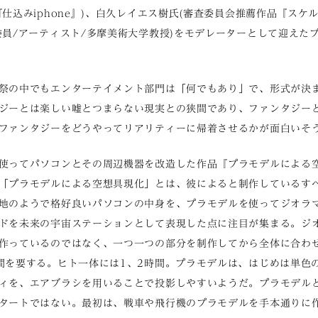
仕込みiphone』)、白久レイエス樹氏(審査委員会推薦作品『スケ
委員/アーティスト/多摩美術大学教授)をモデレーターとして迎えた
祭の中でもエンターテイメント部門は「何でもあり」で、形式が決
ジーとは楽しい嘘とつまらない現実との狭間であり、ファンタジー
ファンタジーをどうやってリアリティーに帰着させるかが面白いそ
使ってパソコンとその周辺機器を改造した作品『プラモデルによる
「プラモデルによる空想具現化」とは、彼によると制作しているす
地のようで格好良いパソコンの中身を、プラモデルを使ってジオラ
ドを未来の宇宙ステーションとして表現した点に注目が集まる。ジ
作っているのではなく、一つ一つの部分を制作してから全体に合わ
間を要する。ヒト一体には1、2時間。プラモデルは、はじめは単色
ィを、エアブラシを用いることで投影しやすいようだ。プラモデル
タートではない。最初は、戦車や飛行機のプラモデルを手本通りに