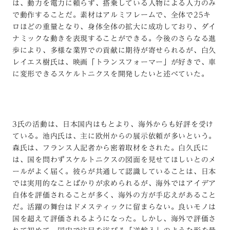
は、動力を電力に頼らず、搭乗している人物による人力のみ
で動作することだ。素材はアルミフレームで、全体で25キ
ロほどの重量となり、身体全体の拡大に成功しており、ダイ
ナミックな動きを表現することができる。今後のさらなる進
歩により、多様な業界での貢献に期待が寄せられるが、白久
レイエス樹氏は、映画「トランスフォーマー」が好きで、車
に変形できるスケルトニクスを開発したいと述べていた。
3氏の活動は、日本国内はもとより、海外からも好評を受け
ている。池内氏は、主に欧州からの展示依頼が多いという。
森氏は、フランス人記者から密着取材をされた。白久氏に
は、国を問わずスケルトニクスの図面を見せてほしいとのメ
ールがよく届く。彼らが共通して認識していることは、日本
では実用的なことばかりが求められるが、海外ではアイデア
自体を評価されることが多く、海外の方が手応えがあること
だ。活躍の舞台はドメスティックに留まらない。良いモノは
国を超えて評価されるようになった。しかし、海外で評価さ