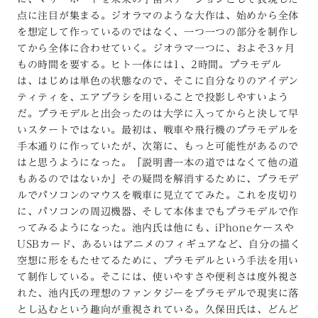
点に注目が集まる。ジオラマのような大作は、始めから全体
を想定して作っているのではなく、一つ一つの部分を制作し
てから全体に合わせていく。ジオラマ一つに、およそ3ヶ月
もの時間を要する。ヒト一体には1、2時間。プラモデル
は、はじめは単色の状態なので、そこに自分なりのアイデン
ティティを、エアブラシを用いることで投影しやすいよう
だ。プラモデルと出会ったのは大学に入ってからと決して早
いスタートではない。最初は、戦車や飛行機のプラモデルを
手本通りに作っていたが、次第に、もっと可能性があるので
はと思うようになった。「説明書一本の道ではなくて他の道
もあるのではないか」その疑問を解消するために、プラモデ
ルでパソコンのマウスを戦車に見立ててみた。これを皮切り
に、パソコンの周辺機器、そして本体までもプラモデルで作
ってみるようになった。池内氏は他にも、iPhoneケースや
USBカード、あるいはアニメのフィギュアなど、自分の描く
空想に形をもたせてるために、プラモデルという手法を用い
て制作している。そこには、使いやすさや便利さは度外視さ
れた、池内氏の理想のファンタジーをプラモデルで現実に落
とし込むという趣向が重視されている。久保田氏は、どんど