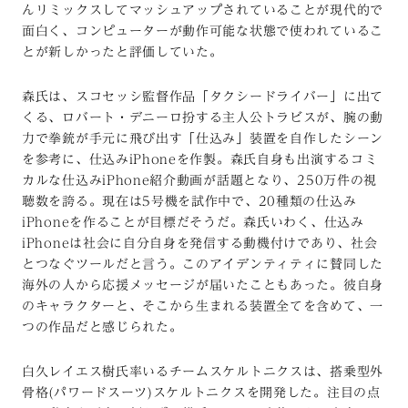
んリミックスしてマッシュアップされていることが現代的で
面白く、コンピューターが動作可能な状態で使われているこ
とが新しかったと評価していた。
森氏は、スコセッシ監督作品「タクシードライバー」に出て
くる、ロバート・デニーロ扮する主人公トラビスが、腕の動
力で拳銃が手元に飛び出す「仕込み」装置を自作したシーン
を参考に、仕込みiPhoneを作製。森氏自身も出演するコミ
カルな仕込みiPhone紹介動画が話題となり、250万件の視
聴数を誇る。現在は5号機を試作中で、20種類の仕込み
iPhoneを作ることが目標だそうだ。森氏いわく、仕込み
iPhoneは社会に自分自身を発信する動機付けであり、社会
とつなぐツールだと言う。このアイデンティティに賛同した
海外の人から応援メッセージが届いたこともあった。彼自身
のキャラクターと、そこから生まれる装置全てを含めて、一
つの作品だと感じられた。
白久レイエス樹氏率いるチームスケルトニクスは、搭乗型外
骨格(パワードスーツ)スケルトニクスを開発した。注目の点