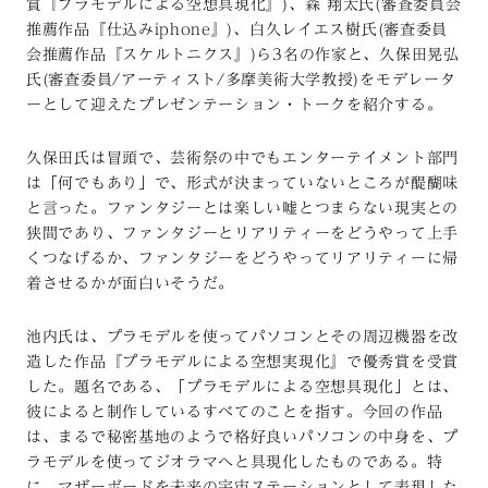
賞『プラモデルによる空想具現化』)、森 翔太氏(審査委員会
推薦作品『仕込みiphone』)、白久レイエス樹氏(審査委員
会推薦作品『スケルトニクス』)ら3名の作家と、久保田晃弘
氏(審査委員/アーティスト/多摩美術大学教授)をモデレータ
ーとして迎えたプレゼンテーション・トークを紹介する。
久保田氏は冒頭で、芸術祭の中でもエンターテイメント部門
は「何でもあり」で、形式が決まっていないところが醍醐味
と言った。ファンタジーとは楽しい嘘とつまらない現実との
狭間であり、ファンタジーとリアリティーをどうやって上手
くつなげるか、ファンタジーをどうやってリアリティーに帰
着させるかが面白いそうだ。
池内氏は、プラモデルを使ってパソコンとその周辺機器を改
造した作品『プラモデルによる空想実現化』で優秀賞を受賞
した。題名である、「プラモデルによる空想具現化」とは、
彼によると制作しているすべてのことを指す。今回の作品
は、まるで秘密基地のようで格好良いパソコンの中身を、プ
ラモデルを使ってジオラマへと具現化したものである。特
に、マザーボードを未来の宇宙ステーションとして表現した