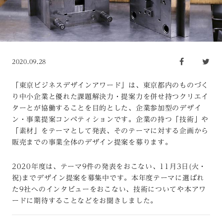
2020.09.28
「東京ビジネスデザインアワード」は、東京都内のものづく
り中小企業と優れた課題解決力・提案力を併せ持つクリエイ
ターとが協働することを目的とした、企業参加型のデザイ
ン・事業提案コンペティションです。企業の持つ「技術」や
「素材」をテーマとして発表、そのテーマに対する企画から
販売までの事業全体のデザイン提案を募ります。
2020
年度は、テーマ
9
件の発表をおこない、
11
月
3
日
(
火・
祝
)
までデザイン提案を募集中です。本年度テーマに選ばれ
た
9
社へのインタビューをおこない、技術についてや本アワ
ードに期待することなどをお聞きしました。