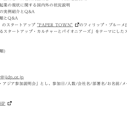
起業の現状に関する国内外の状況説明
の実例紹介とQ&A
順とQ&A
」のスタートアップ
"PAPER TOWN"
のフィリップ・ブルーメ
るスタートアップ・カルチャーとパイオニアーズ」をテーマにした
順)
@jidp.or.jp
ズ・アジア参加説明会」とし、参加日/人数/会社名/部署名/お名前/
HP