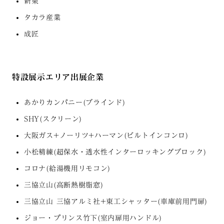
新東
タカラ産業
成匠
特設展示エリア出展企業
あかりカンパニー(ブラインド)
SHY(スクリーン)
大阪ガス+ノーリツ+ハーマン(ビルトインコンロ)
小松精練(超保水・透水性インターロッキングブロック)
コロナ(給湯機用リモコン)
三協立山(高断熱樹脂窓)
三協立山 三協アルミ社+東工シャッター(車庫前用門扉)
ジョー・プリンス竹下(室内扉用ハンドル)