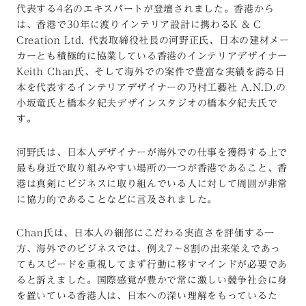
代表する4名のエキスパートが登壇されました。香港から
は、香港で30年に渡りインテリア設計に携わるK & C
Creation Ltd. 代表取締役社長の河野正氏、日本の建材メー
カーとも積極的に協業している香港のインテリアデザイナー
Keith Chan氏、そして海外での案件で豊富な実績を誇る日
本を代表するインテリアデザイナーの乃村工藝社 A.N.D.の
小坂竜氏と橋本夕紀夫デザインスタジオの橋本夕紀夫氏で
す。
河野氏は、日本人デザイナーが海外での仕事を獲得する上で
最も身近で取り組みやすい場所の一つが香港であること、香
港は真剣にビジネスに取り組んでいる人に対して周囲が非常
に協力的であることなどに言及されました。
Chan氏は、日本人の細部にこだわる実直さを評価する一
方、海外でのビジネスでは、例え7～8割の出来栄えであっ
てもスピードを重視してまず行動に移すマインドが必要であ
ると訴えました。国際感覚が豊かで常に激しい競争社会に身
を置いている香港人は、日本への深い理解をもっているた