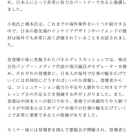
め、日本人にとって非常に有力なパートナーであると強調し
ました。
小坂氏と橋本氏は、これまでの海外案件をいくつか紹介する
中で、日本の最先端のインテリアデザインやハイエンドの建
材は海外でも非常に高く評価されていることをお話されまし
た。
各登壇の後に実施されたパネルディスカッションでは、株式
会社バンブー・メディア代表の笈川誠氏がモデレーターを務
め、それぞれの登壇者に、日本人が海外で仕事の幅を広げて
いくには具体的にどうすればいいのか深堀し、登壇者から
は、コミュニケーション能力の不足や人脈作りに対するアグ
レッシブさの不足などを指摘する声が上がりました。また、
香港は中国本土への窓口であり、香港での実績作りや人脈づ
くりが中国本土はじめアジア市場での仕事の幅を広げていく
上で非常に重要であるとの指摘がありました。
セミナー後には登壇者を囲んで懇親会が開催され、登壇者と