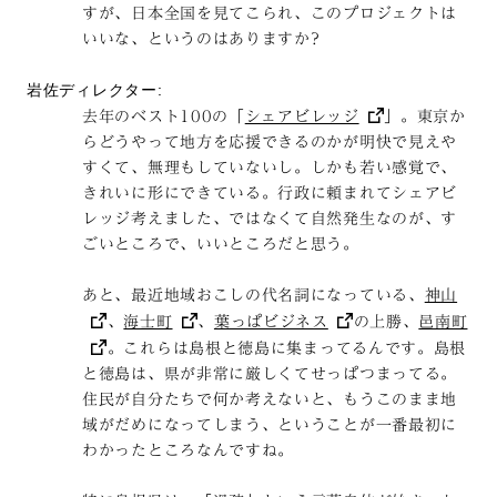
すが、日本全国を見てこられ、このプロジェクトは
いいな、というのはありますか?
岩佐ディレクター:
去年のベスト100の「
シェアビレッジ
」。東京か
らどうやって地方を応援できるのかが明快で見えや
すくて、無理もしていないし。しかも若い感覚で、
きれいに形にできている。行政に頼まれてシェアビ
レッジ考えました、ではなくて自然発生なのが、す
ごいところで、いいところだと思う。
あと、最近地域おこしの代名詞になっている、
神山
、
海士町
、
葉っぱビジネス
の上勝、
邑南町
。これらは島根と徳島に集まってるんです。島根
と徳島は、県が非常に厳しくてせっぱつまってる。
住民が自分たちで何か考えないと、もうこのまま地
域がだめになってしまう、ということが一番最初に
わかったところなんですね。