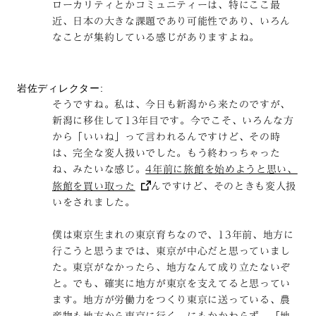
ローカリティとかコミュニティーは、特にここ最
近、日本の大きな課題であり可能性であり、いろん
なことが集約している感じがありますよね。
岩佐ディレクター:
そうですね。私は、今日も新潟から来たのですが、
新潟に移住して13年目です。今でこそ、いろんな方
から「いいね」って言われるんですけど、その時
は、完全な変人扱いでした。もう終わっちゃった
ね、みたいな感じ。
4年前に旅館を始めようと思い、
旅館を買い取った
んですけど、そのときも変人扱
いをされました。
僕は東京生まれの東京育ちなので、13年前、地方に
行こうと思うまでは、東京が中心だと思っていまし
た。東京がなかったら、地方なんて成り立たないぞ
と。でも、確実に地方が東京を支えてると思ってい
ます。地方が労働力をつくり東京に送っている、農
産物も地方から東京に行く。にもかかわらず、「地