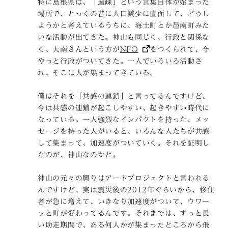
特に島根県は、「過疎」という言葉自体が始まった
場所で、とっくの昔に人口減少に直面して、どうし
ようかと考えているうちに、海士町とか邑南町みた
いな活動が出てきた。神山も同じく、行政と関係な
く、大南さんという方が
NPO
をつくられて、今
やっと行政がついてきた。一人でいろいろ活動さ
れ、そこに人が集まってきている。
僕はそれを「共感の連鎖」と言ってるんですけど、
今は共感の連鎖が起こしやすい、起きやすい時代に
なっている。一人強烈なインパクトを持った、メッ
セージを持った人がいると、いろんな人たちが共感
して集まって、加速度がついていく。それを証明し
たのが、神山なのかと。
神山の元々の興りはアートプロジェクトと言われる
んですけど、実は震災後の2012年ぐらいから、移住
者が急に増えて、いきなり加速度がついて、ウワー
ッと町が変わってるんです。それまでは、ずっと長
い助走期間で、ある何人かが集まったところから飛