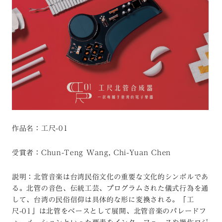
作品名：工尺-01
受賞者：Chun-Teng Wang, Chi-Yuan Chen
説明：北管音楽は台湾民俗文化の重要な文化的シンボルであ
る。北管の音色、伝統工芸、プログラムされた儀式行為を通
して、台湾の民俗信仰は具体的な形に変換される。「工
尺-01」は北管をベースとして展開、北管音楽のパレードフ