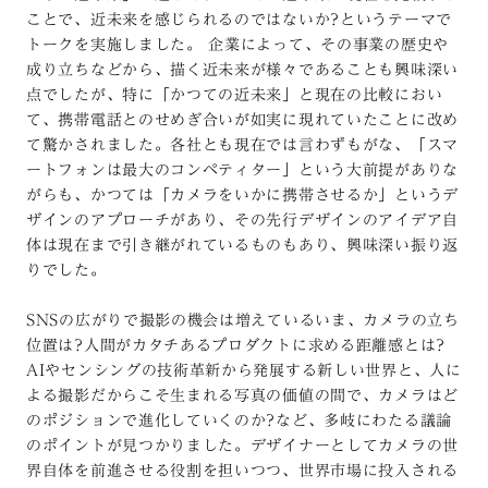
ことで、近未来を感じられるのではないか?というテーマで
トークを実施しました。 企業によって、その事業の歴史や
成り立ちなどから、描く近未来が様々であることも興味深い
点でしたが、特に「かつての近未来」と現在の比較におい
て、携帯電話とのせめぎ合いが如実に現れていたことに改め
て驚かされました。各社とも現在では言わずもがな、「スマ
ートフォンは最大のコンペティター」という大前提がありな
がらも、かつては「カメラをいかに携帯させるか」というデ
ザインのアプローチがあり、その先行デザインのアイデア自
体は現在まで引き継がれているものもあり、興味深い振り返
りでした。
SNSの広がりで撮影の機会は増えているいま、カメラの立ち
位置は?人間がカタチあるプロダクトに求める距離感とは?
AIやセンシングの技術革新から発展する新しい世界と、人に
よる撮影だからこそ生まれる写真の価値の間で、カメラはど
のポジションで進化していくのか?など、多岐にわたる議論
のポイントが見つかりました。デザイナーとしてカメラの世
界自体を前進させる役割を担いつつ、世界市場に投入される