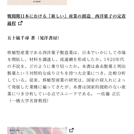
戦間期日本における「新しい」産業の創造 西洋菓子の定着
過程
五十嵐千尋 著（晃洋書房）
移植型産業である西洋菓子製造業は、日本でいかにして市場
を開拓し、材料を調達し、流通網を形成したか。1920年代
の不況を、どのように乗り切ったか。本書は森永製菓と明治
製菓という対照的な成り立ちを持つ大企業につき、比較分析
している。従来、移植型産業の研究は、国家の肩入れによっ
て発展した業種に偏ってきたが、本書は国家的援助のない産
業につき分析している点でユニークである。 ―佐藤 正広
（一橋大学名誉教授）