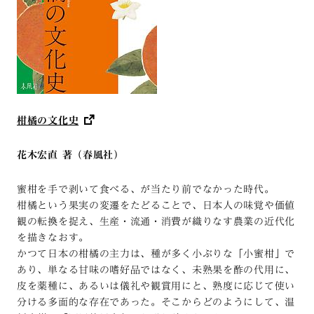
柑橘の文化史
花木宏直 著（春風社）
蜜柑を手で剥いて食べる、が当たり前でなかった時代。
柑橘という果実の変遷をたどることで、日本人の味覚や価値
観の転換を捉え、生産・流通・消費が織りなす農業の近代化
を描きなおす。
かつて日本の柑橘の主力は、種が多く小ぶりな「小蜜柑」で
あり、単なる甘味の嗜好品ではなく、未熟果を酢の代用に、
皮を薬種に、あるいは儀礼や観賞用にと、熟度に応じて使い
分ける多面的な存在であった。そこからどのようにして、温