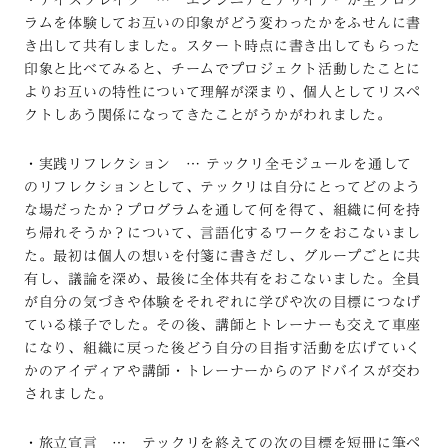
ラムを体験してお互いの印象がどう変わったかをふせんに書
き出して共有しました。スタート時点に書き出してもらった
印象と比べてみると、チームでプロジェクト活動したことに
よりお互いの特性について理解が深まり、個人としてリスペ
クトしあう関係になってきたことがうかがわれました。
・実践リフレクション … テックリ全モジュールを通して
のリフレクションとして、テックリは自分にとってどのよう
な場だったか？プログラムを通して何を得て、組織に何を持
ち帰れそうか？について、言語化するワークをおこないまし
た。最初は個人の想いを付箋に書きだし、グループごとに共
有し、議論を深め、最後に全体共有をおこないました。全員
が自分の気づきや体験をそれぞれに学びや次の目標につなげ
ている様子でした。その後、講師とトレーナーも交えて車座
になり、組織に戻った後どう自分の目指す活動を広げていく
かのアイディアや講師・トレーナーからのアドバイスが交わ
されました。
・旅立宣言 … テックリを終えての次の目標を短冊に筆ペ