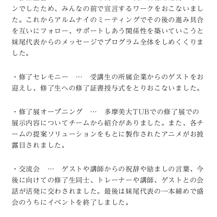
ンでしたため、みんなの前で宣言するワークをおこないまし
た。これからアルムナイのミーティングでその後の進み具合
を互いにフォロー、サポートしあう関係性を築いていこうと
妹尾代表からのメッセージでプログラム全体をしめくくりま
した。
・修了セレモニー … 受講生の所属企業からのゲストをお
迎えし、修了生への修了証書授与式をとりおこないました。
・修了展オープニング … 多摩美大TUBでの修了展での
展示内容についてチームから紹介がありました。また、各チ
ームの提案ソリューションをもとに製作されたアニメがお披
露目されました。
・交流会 … ゲストや講師からの祝辞や励ましの言葉、今
後に向けての修了生同士、トレーナーや講師、ゲストとの会
話が活発に交わされました。最後は妹尾代表の一本締めで盛
会のうちにイベントを終了しました。