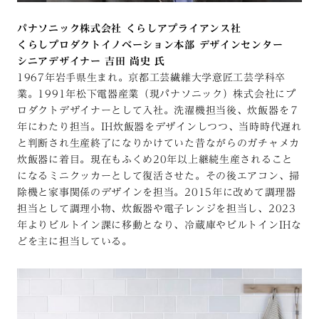
パナソニック株式会社 くらしアプライアンス社
くらしプロダクトイノベーション本部 デザインセンター
シニアデザイナー 吉田 尚史 氏
1967年岩手県生まれ。京都工芸繊維大学意匠工芸学科卒
業。1991年松下電器産業（現パナソニック）株式会社にプ
ロダクトデザイナーとして入社。洗濯機担当後、炊飯器を７
年にわたり担当。IH炊飯器をデザインしつつ、当時時代遅れ
と判断され生産終了になりかけていた昔ながらのガチャメカ
炊飯器に着目。現在もふくめ20年以上継続生産されること
になるミニクッカーとして復活させた。その後エアコン、掃
除機と家事関係のデザインを担当。2015年に改めて調理器
担当として調理小物、炊飯器や電子レンジを担当し、2023
年よりビルトイン課に移動となり、冷蔵庫やビルトインIHな
どを主に担当している。