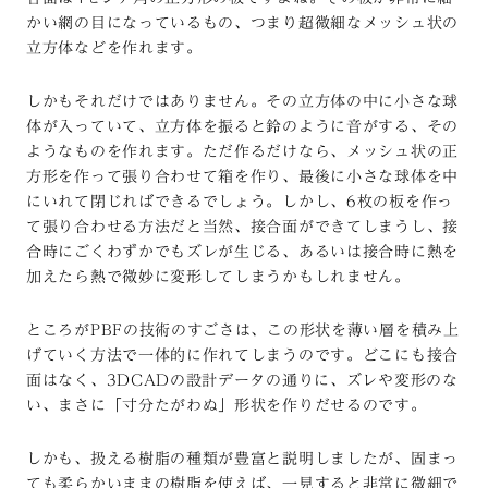
かい網の目になっているもの、つまり超微細なメッシュ状の
立方体などを作れます。
しかもそれだけではありません。その立方体の中に小さな球
体が入っていて、立方体を振ると鈴のように音がする、その
ようなものを作れます。ただ作るだけなら、メッシュ状の正
方形を作って張り合わせて箱を作り、最後に小さな球体を中
にいれて閉じればできるでしょう。しかし、6枚の板を作っ
て張り合わせる方法だと当然、接合面ができてしまうし、接
合時にごくわずかでもズレが生じる、あるいは接合時に熱を
加えたら熱で微妙に変形してしまうかもしれません。
ところがPBFの技術のすごさは、この形状を薄い層を積み上
げていく方法で一体的に作れてしまうのです。どこにも接合
面はなく、3DCADの設計データの通りに、ズレや変形のな
い、まさに「寸分たがわぬ」形状を作りだせるのです。
しかも、扱える樹脂の種類が豊富と説明しましたが、固まっ
ても柔らかいままの樹脂を使えば、一見すると非常に微細で