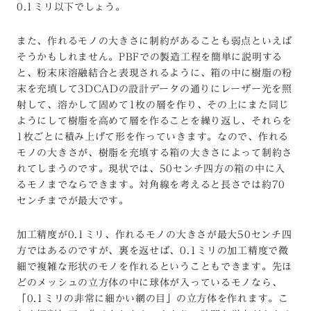
0.1ミリ以下でしょう。
また、作れるモノの大きさに制約があることも弱点といえば
そうかもしれません。PBFでの製造工程を簡単に説明する
と、粉末床溶融結合と表現されるように、箱の中に樹脂の粉
末を充填して3DCADの設計データの通りにレーザー光を照
射して、溶かして固めて1枚の層を作り、その上にまた同じ
ようにして樹脂を高めて層を作ることを繰り返し、それらを
1枚ごとに積み上げて形を作っていきます。なので、作れる
モノの大きさが、樹脂を充填する箱の大きさによって制約さ
れてしまうのです。現状では、50センチ四方の箱の中に入
るモノまでならできます。対角線を考えると長さでは約70
センチまでが最大です。
加工精度が0.1ミリ、作れるモノの大きさが最大50センチ四
方ではあるのですが、裏を返せば、0.1ミリの加工精度で微
細で複雑な形状のモノを作れるということもできます。先ほ
どのメッシュの立方体の中に球体が入っているモノなら、
「0.1ミリの非常に細かい網の目」の立方体を作れます。こ