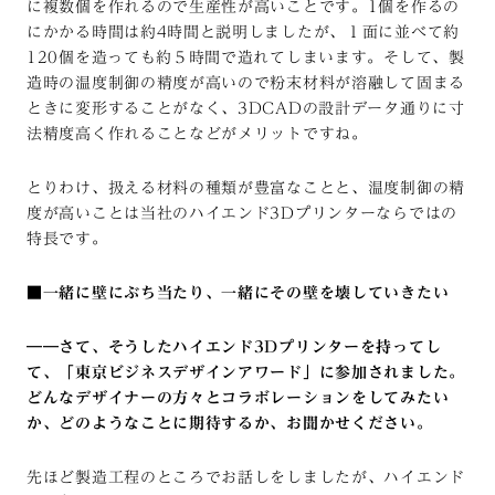
に複数個を作れるので生産性が高いことです。1個を作るの
にかかる時間は約4時間と説明しましたが、１面に並べて約
120個を造っても約５時間で造れてしまいます。そして、製
造時の温度制御の精度が高いので粉末材料が溶融して固まる
ときに変形することがなく、3DCADの設計データ通りに寸
法精度高く作れることなどがメリットですね。
とりわけ、扱える材料の種類が豊富なことと、温度制御の精
度が高いことは当社のハイエンド3Dプリンターならではの
特長です。
■一緒に壁にぶち当たり、一緒にその壁を壊していきたい
――さて、そうしたハイエンド3Dプリンターを持ってし
て、「東京ビジネスデザインアワード」に参加されました。
どんなデザイナーの方々とコラボレーションをしてみたい
か、どのようなことに期待するか、お聞かせください。
先ほど製造工程のところでお話しをしましたが、ハイエンド