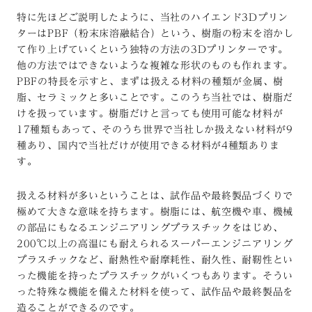
特に先ほどご説明したように、当社のハイエンド3Dプリン
ターはPBF（粉末床溶融結合）という、樹脂の粉末を溶かし
て作り上げていくという独特の方法の3Dプリンターです。
他の方法ではできないような複雑な形状のものも作れます。
PBFの特長を示すと、まずは扱える材料の種類が金属、樹
脂、セラミックと多いことです。このうち当社では、樹脂だ
けを扱っています。樹脂だけと言っても使用可能な材料が
17種類もあって、そのうち世界で当社しか扱えない材料が9
種あり、国内で当社だけが使用できる材料が4種類ありま
す。
扱える材料が多いということは、試作品や最終製品づくりで
極めて大きな意味を持ちます。樹脂には、航空機や車、機械
の部品にもなるエンジニアリングプラスチックをはじめ、
200℃以上の高温にも耐えられるスーパーエンジニアリング
プラスチックなど、耐熱性や耐摩耗性、耐久性、耐靭性とい
った機能を持ったプラスチックがいくつもあります。そうい
った特殊な機能を備えた材料を使って、試作品や最終製品を
造ることができるのです。