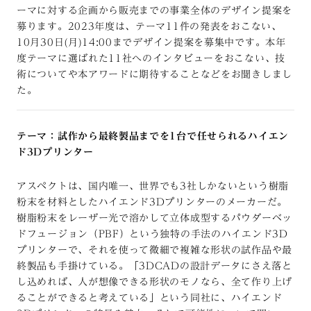
ーマに対する企画から販売までの事業全体のデザイン提案を
募ります。2023年度は、テーマ11件の発表をおこない、
10月30日(月)14:00までデザイン提案を募集中です。本年
度テーマに選ばれた11社へのインタビューをおこない、技
術についてや本アワードに期待することなどをお聞きしまし
た。
テーマ：試作から最終製品までを1台で任せられるハイエン
ド3Dプリンター
アスペクトは、国内唯一、世界でも3社しかないという樹脂
粉末を材料としたハイエンド3Dプリンターのメーカーだ。
樹脂粉末をレーザー光で溶かして立体成型するパウダーベッ
ドフュージョン（PBF）という独特の手法のハイエンド3D
プリンターで、それを使って微細で複雑な形状の試作品や最
終製品も手掛けている。「3DCADの設計データにさえ落と
し込めれば、人が想像できる形状のモノなら、全て作り上げ
ることができると考えている」という同社に、ハイエンド