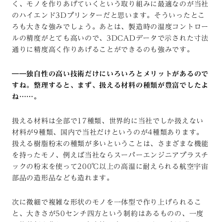
く、モノを作りあげていくという取り組みに最適なのが当社
のハイエンド3Dプリンターだと思います。そういったとこ
ろも大きな強みでしょう。あとは、製造時の温度コントロー
ルの精度がとても高いので、3DCADデータで示された寸法
通りに精度高く作りあげることができるのも強みです。
――独自性の高い技術だけにいろいろとメリットがあるので
すね。整理すると、まず、扱える材料の種類が豊富でしたよ
ね……。
扱える材料は全部で17種類、世界的に当社でしか扱えない
材料が9種類、国内で当社だけというのが4種類あります。
扱える樹脂粉末の種類が多いということは、さまざまな機能
を持ったモノ、例えば当社ならスーパーエンジニアプラスチ
ックの粉末を使って200℃以上の高温に耐えられる航空宇宙
部品の造形品なども造れます。
次に微細で複雑な形状のモノを一体型で作り上げられるこ
と、大きさが50センチ四方という制約はあるものの、一度