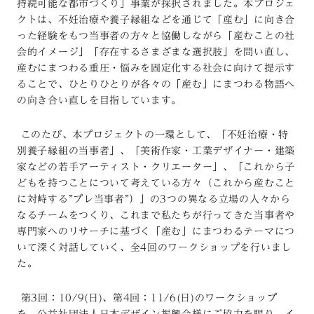
持続可能な都市づくり」事業が採択されました。本プロジェ
クトは、不妊治療や養子縁組などを通じて「産む」に向き合
った経験をもつ当事者の方々と協働しながら「産むことの社
会的イメージ」「存在するさまざまな選択肢」を問い直し、
産むにまつわる重圧・悩みを固定化する社会に向けて提示す
ることで、ひとりひとりが各々の「産む」にまつわる物語へ
の向き合い直しを目指しています。
このたび、本プロジェクトの一環として、「不妊治療・特
別養子縁組の当事者」、「美術作家・工業デザイナー・建築
家などの若手アーティスト・クリエーター」、「これから子
どもを持つことについて考えている方々（これから産むこと
に対峙する”プレ当事者”）」の3つの異なる立場の人々から
なるチームをつくり、これまで私たちが行ってきた当事者や
専門家へのリサーチに基づく「産む」にまつわるテーマにつ
いて深く対話していく、全4回のワークショップを行いまし
た。
第3回：10/9(日)、第4回：11/6(日)のワークショップ
を、公益社団法人日本デザイン振興会様にご協力を賜り、イ