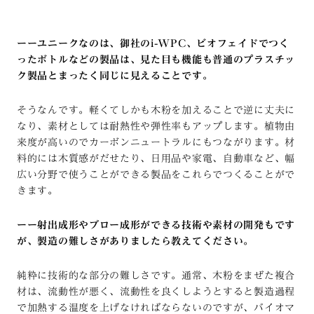
ーーユニークなのは、御社のi-WPC、ビオフェイドでつく
ったボトルなどの製品は、見た目も機能も普通のプラスチッ
ク製品とまったく同じに見えることです。
そうなんです。軽くてしかも木粉を加えることで逆に丈夫に
なり、素材としては耐熱性や弾性率もアップします。植物由
来度が高いのでカーボンニュートラルにもつながります。材
料的には木質感がだせたり、日用品や家電、自動車など、幅
広い分野で使うことができる製品をこれらでつくることがで
きます。
ーー射出成形やブロー成形ができる技術や素材の開発もです
が、製造の難しさがありましたら教えてください。
純粋に技術的な部分の難しさです。通常、木粉をまぜた複合
材は、流動性が悪く、流動性を良くしようとすると製造過程
で加熱する温度を上げなければならないのですが、バイオマ