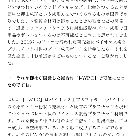
小出：木粉を混ぜた一般的な複合材料製品は、住宅や公園な
どで使われているウッドデッキ材など、比較的つくることが
簡単な押出成形という成形方法でつくられるものが限界ばか
りでした。木質複合材料は溶かしたときの粘度などの関係
で、通常のプラスチックのように射出成形やブロー成形で日
用品やボトルをつくるのは不可能だとこれまで思われてきま
した。2019年のドイツで行われた研究会にバイオマス複合
プラスチック材料のブロー成形ボトルを持参したら、それを
見た会長に「お前達はすごいものをつくるな」と驚かれまし
た。
ーーそれが御社が開発した複合材「i-WPC」で可能になっ
たのですね。
はい。「i-WPC」はバイオマス由来のフィラー（バイオマ
スを原料とした粉状の充填材）と既存のプラスチックを混ぜ
てつくったペレット状のバイオマス複合プラスチック材料で
す。これを機械の中でお餅のように溶かし、射出成形、ブロ
ー成形、真空成形でいろいろな形に成形することができま
す。。そのi-WPCの技術を応用し進化させたものが、今回