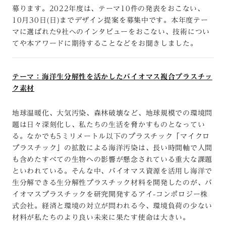
募ります。2022年度は、テーマ10件の発表をおこない、
10月30日(日)までデザイン提案を募集中です。本年度テー
マに選ばれた9社へのインタビューをおこない、技術につい
てや本アワードに期待することなどをお聞きしました。
テーマ：海洋生分解性を活かしたバイオマス複合プラスチッ
ク素材
地球温暖化、大気汚染、森林破壊など、地球規模での環境問
題は日々深刻化し、私たちの生活を脅かすものとなってい
る。なかでも5ミリメートル以下のプラスチック「マイクロ
プラスチック」の拡散による海洋汚染は、長い時間軸で人間
も含めたすべての生物への影響が懸念されている重大な課題
といわれている。そんな中、バイオマス資源を活用し海洋で
生分解できる生分解性プラスチック材料を開発したのが、バ
イオマスプラスチックを研究開発するアイ-コンポロジー株
式会社。経済と環境の対立が問われる今、環境負荷の少ない
材料が私たちのより良い未来に果たす使命は大きい。