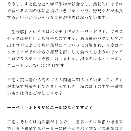
そうしますと魚などの海洋生物が誤食をし、最終的にはそれ
を食べる人間の体に蓄積され悪さをしたり、野鳥などが誤食
するというかわいそうな問題が実際に起っています。
「生分解」というのはバクテリアがキーワードです。プラス
チックは長い巨大な分子なのですが、ある種のバクテリアが
出す酵素によって短い部品にバラバラに分解され、今度はバ
クテリアがその小さな部品を餌にして食べてしまうのでマイ
クロプラスチックを後に残しません。出るのは水とカーボン
ニュートラルなCO2だけです。
三宅：実は昔から海のゴミの問題は知られていました。です
が本気で対策をしてきませんでした。海のゴミの中で一番多
いものは何かご存知ですか？
ーーベットボトルやビニール袋などですか？
三宅：それらは沿岸部が中心で、一番多いのは魚網や浮き玉
で、カキ養殖でスペーサーに使うかきパイプなどの漁業ゴミ