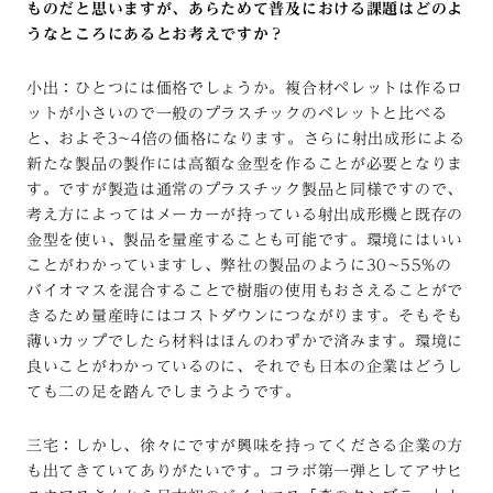
ものだと思いますが、あらためて普及における課題はどのよ
うなところにあるとお考えですか？
小出：ひとつには価格でしょうか。複合材ペレットは作るロ
ットが小さいので一般のプラスチックのペレットと比べる
と、およそ3~4倍の価格になります。さらに射出成形による
新たな製品の製作には高額な金型を作ることが必要となりま
す。ですが製造は通常のプラスチック製品と同様ですので、
考え方によってはメーカーが持っている射出成形機と既存の
金型を使い、製品を量産することも可能です。環境にはいい
ことがわかっていますし、弊社の製品のように30~55%の
バイオマスを混合することで樹脂の使用もおさえることがで
きるため量産時にはコストダウンにつながります。そもそも
薄いカップでしたら材料はほんのわずかで済みます。環境に
良いことがわかっているのに、それでも日本の企業はどうし
ても二の足を踏んでしまうようです。
三宅：しかし、徐々にですが興味を持ってくださる企業の方
も出てきていてありがたいです。コラボ第一弾としてアサヒ