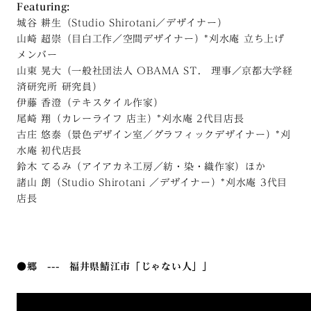
Featuring:
城谷 耕生（Studio Shirotani／デザイナー）
山崎 超崇（目白工作／空間デザイナー）*刈水庵 立ち上げ
メンバー
山東 晃大（一般社団法人 OBAMA ST. 理事／京都大学経
済研究所 研究員）
伊藤 香澄（テキスタイル作家）
尾崎 翔（カレーライフ 店主）*刈水庵 2代目店長
古庄 悠泰（景色デザイン室／グラフィックデザイナー）*刈
水庵 初代店長
鈴木 てるみ（アイアカネ工房／紡・染・織作家）ほか
諸山 朗（Studio Shirotani ／デザイナー）*刈水庵 3代目
店長
●郷 --- 福井県鯖江市「じゃない人」」