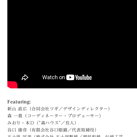
Featuring:
新山 直広（合同会社ツギ／デザインディレクター）
森 一貴（コーディネーター・プロデューサー）
みおり・本Ｄ（"森ハウス"／住人）
谷口 康彦（有限会社谷口眼鏡／代表取締役）
五十嵐 匡美（株式会社 五十嵐製紙／越前和紙 伝統工芸