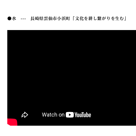
●水 --- 長崎県雲仙市小浜町「文化を耕し繋がりを生む」