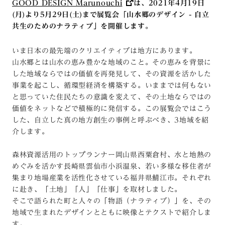
GOOD DESIGN Marunouchi
は、2021年4月19日
(月)より5月29日(土)まで展覧会「山水郷のデザイン - 自立
共生のためのナラティブ」
を開催します。
いま日本の最先端のクリエイティブは地方にあります。
山水郷とは山水の恵み豊かな地域のこと。その恵みを背景に
した地域ならではの価値を再発見して、その資源を活かした
事業を起こし、循環型経済を構築する。いままでは何もない
と思っていた住民たちの意識を変えて、その土地ならではの
価値をネットなどで積極的に発信する。この展覧会ではこう
した、自立した真の地方創生の事例と呼ぶべき、3地域を紹
介します。
森林資源活用のトップランナー岡山県西粟倉村、水と地熱の
めぐみを活かす長崎県雲仙市小浜温泉、若い多様な移住者が
集まり地場産業を活性化させている福井県鯖江市。それぞれ
に赴き、「土地」「人」「仕事」を取材しました。
そこで語られた町と人々の「物語（ナラティブ）」を、その
地域で生まれたデザインとともに映像とテクストで紹介しま
す。