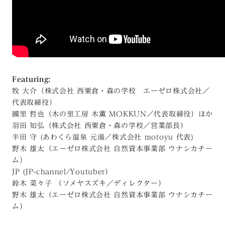
Featuring:
牧 大介（株式会社 西粟倉・森の学校 エーゼロ株式会社／
代表取締役）
國里 哲也（木の里工房 木薫 MOKKUN／代表取締役）ほか
羽田 知弘（株式会社 西粟倉・森の学校／営業部長）
半田 守 (あわくら温泉 元湯／株式会社 motoyu 代表)
野木 雄太（エーゼロ株式会社 自然資本事業部 ウナシカチー
ム）
JP (JP-channel/Youtuber）
鈴木 菜々子 （ソメヤスズキ／ディレクター）
野木 雄太（エーゼロ株式会社 自然資本事業部 ウナシカチー
ム）