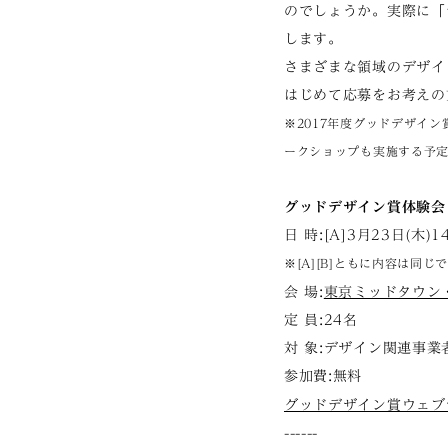
のでしょうか。実際に「
します。
さまざまな領域のデザイ
はじめて応募をお考えの
※2017年度グッドデザイ
ークショップも実施する予
グッドデザイン賞体験会
日 時:[A]3月23日(木)14
※[A][B]ともに内容は同
会 場:
東京ミッドタウン
定 員:24名
対 象:デザイン関連事業
参加費:無料
グッドデザイン賞ウェブ
------