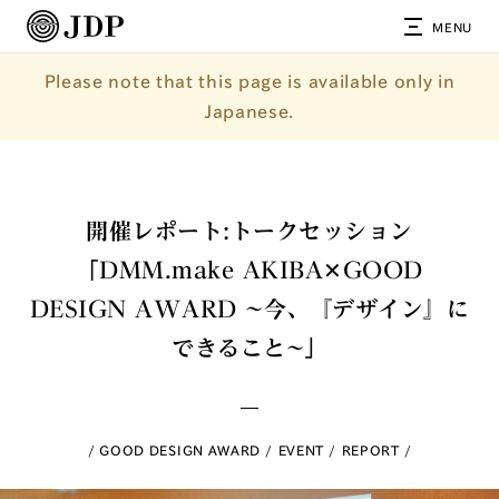
MENU
Please note that this page is available only in
Japanese.
開催レポート:トークセッション
「DMM.make AKIBA✕GOOD
DESIGN AWARD ~今、『デザイン』に
できること~」
GOOD DESIGN AWARD
EVENT
REPORT