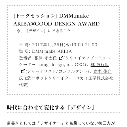
[トークセッション] DMM.make
AKIBA✕GOOD DESIGN AWARD
~今、『デザイン』にできること~
日 時: 2017年1月25日(水)19:00-21:00
場 所: DMM.make AKIBA
登壇者:
根津 孝太氏
(クリエイティブコミュニ
ケーター |znug design,inc. CEO)、
林 信行氏
(ジャーナリスト/コンサルタント)、
青木 俊介
氏
(ロボットクリエイター |ユカイ工学株式会社
代表)
時代に合わせて変化する「デザイン」
肩書きとしては「デザイナー」と名乗っていない御三方が、