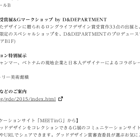
ールB
賞展&Gマークショップ by D&DEPARTMENT
たデザインに贈られるロングライフデザイン賞受賞作33点の出展と
限定のスペシャルショップを、D&DEPARTMENTのプロデュー
アB1F)
ョン特別展示
ャンマー、ベトナムの現地企業と日本人デザイナーによるコラボレ
ントリー美術館横
などのご案内
rg/gde/2015/index.html
ーションサイト「MEETinG」から】
ッドデザインをコレクションできるG展のコミュニケーションサイト「
SやURLでシェアできます。グッドデザイン賞審査委員が選ぶお気に