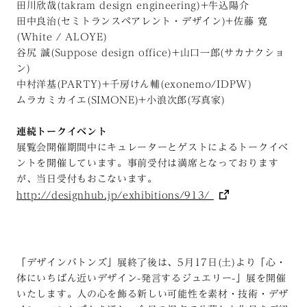
田川欣哉(takram design engineering)+牛込陽介
田中良治(セミトランスペアレント・デザイン)+佐藤 寛
(White / ALOYE)
谷尻 誠(Suppose design office)+山口一郎(サカナクショ
ン)
中村洋基(PARTY)+千房けん輔(exonemo/IDPW)
ムラカミカイエ(SIMONE)+小浪次郎(写真家)
連続トークイベント
展覧会開催期間中にキュレーターとゲストによるトークイベ
ントを開催しています。事前受付は満席となっております
が、当日受付もおこないます。
http://designhub.jp/exhibitions/913/
「デザインバトンズ」展終了後は、5月17日(土)より「心・
体にいちばん近いデザイン-発言するジュエリー-」展を開催
いたします。人の心を飾る新しい可能性を素材・技術・デザ