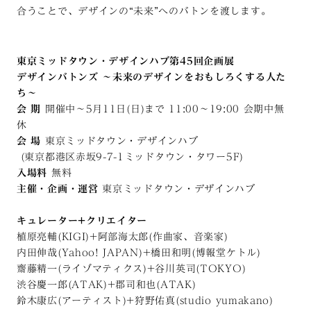
合うことで、デザインの“未来”へのバトンを渡します。
東京ミッドタウン・デザインハブ第45回企画展
デザインバトンズ 〜未来のデザインをおもしろくする人た
ち〜
会 期
開催中〜5月11日(日)まで 11:00〜19:00 会期中無
休
会 場
東京ミッドタウン・デザインハブ
(東京都港区赤坂9-7-1ミッドタウン・タワー5F)
入場料
無料
主催・企画・運営
東京ミッドタウン・デザインハブ
キュレーター+クリエイター
植原亮輔(KIGI)+阿部海太郎(作曲家、音楽家)
内田伸哉(Yahoo! JAPAN)+橋田和明(博報堂ケトル)
齋藤精一(ライゾマティクス)+谷川英司(TOKYO)
渋谷慶一郎(ATAK)+郡司和也(ATAK)
鈴木康広(アーティスト)+狩野佑真(studio yumakano)