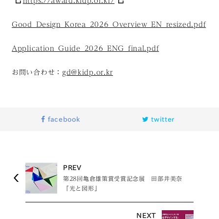
https://award.kidp.or.kr/
Good_Design_Korea_2026_Overview_EN_resized.pdf
Application_Guide_2026_ENG_final.pdf
お問い合わせ：
gd@kidp.or.kr
facebook
twitter
PREV
第28回亀倉雄策賞受賞記念展 田部井美奈
「光と図形」
NEXT