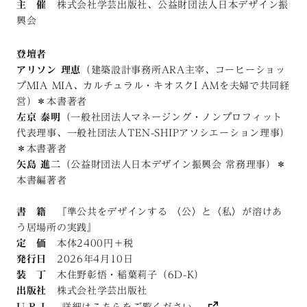
主 催
株式会社学芸出版社、公益財団法人日本デザイン振
興会
登壇者
アリソン 理恵
（建築設計事務所ARA主宰、コーヒーショッ
プMIA MIA、カルチュラル・キオスクI AMを夫婦で共同経
営）＊本書著者
左京 泰明
（一般社団法人マネージング・ノンプロフィット
代表理事、一般社団法人TEN-SHIPアソシエーション理事）
＊本書著者
矢島 進二
（公益財団法人日本デザイン振興会 常務理事）＊
本書編著者
書 籍
『準公共をデザインする 〈公〉と〈私〉が溶けあ
う居場所の実践』
定 価
本体2400円＋税
発行日
2026年4月10日
装 丁
木住野彰悟・稲葉莉子（6D-K）
出版社
株式会社学芸出版社
U R L
詳細はこちらをご覧ください。