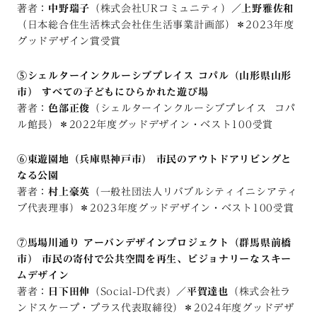
著者：
中野瑞子
（株式会社URコミュニティ）／
上野雅佐和
（日本総合住生活株式会社住生活事業計画部）＊2023年度
グッドデザイン賞受賞
⑤シェルターインクルーシブプレイス コパル（山形県山形
市） すべての子どもにひらかれた遊び場
著者：
色部正俊
（シェルターインクルーシブプレイス コパ
ル館長）＊2022年度グッドデザイン・ベスト100受賞
⑥東遊園地（兵庫県神戸市） 市民のアウトドアリビングと
なる公園
著者：
村上豪英
（一般社団法人リバブルシティイニシアティ
ブ代表理事）＊2023年度グッドデザイン・ベスト100受賞
⑦馬場川通り アーバンデザインプロジェクト（群馬県前橋
市） 市民の寄付で公共空間を再生、ビジョナリーなスキー
ムデザイン
著者：
日下田伸
（Social-D代表）／
平賀達也
（株式会社ラ
ンドスケープ・プラス代表取締役）＊2024年度グッドデザ