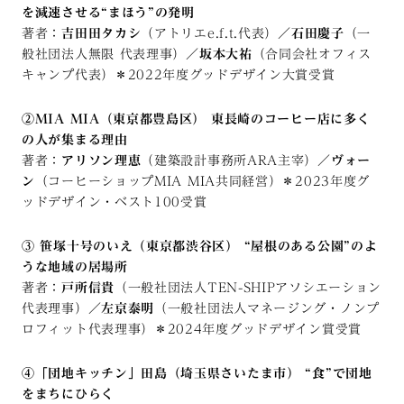
を減速させる“まほう”の発明
著者：
吉田田タカシ
（アトリエe.f.t.代表）／
石田慶子
（一
般社団法人無限 代表理事）／
坂本大祐
（合同会社オフィス
キャンプ代表）＊2022年度グッドデザイン大賞受賞
②MIA MIA（東京都豊島区） 東長崎のコーヒー店に多く
の人が集まる理由
著者：
アリソン理恵
（建築設計事務所ARA主宰）／
ヴォー
ン
（コーヒーショップMIA MIA共同経営）＊2023年度グ
ッドデザイン・ベスト100受賞
③ 笹塚十号のいえ（東京都渋谷区） “屋根のある公園”のよ
うな地域の居場所
著者：
戸所信貴
（一般社団法人TEN-SHIPアソシエーション
代表理事）／
左京泰明
（一般社団法人マネージング・ノンプ
ロフィット代表理事）＊2024年度グッドデザイン賞受賞
④「団地キッチン」田島（埼玉県さいたま市） “食”で団地
をまちにひらく