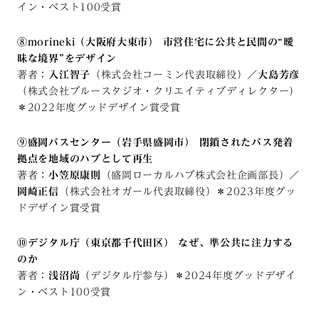
イン・ベスト100受賞
⑧morineki（大阪府大東市） 市営住宅に公共と民間の“曖
昧な境界”をデザイン
著者：
入江智子
（株式会社コーミン代表取締役）／
大島芳彦
（株式会社ブルースタジオ・クリエイティブディレクター）
＊2022年度グッドデザイン賞受賞
⑨盛岡バスセンター（岩手県盛岡市） 閉鎖されたバス発着
拠点を地域のハブとして再生
著者：
小笠原康則
（盛岡ローカルハブ株式会社企画部長）／
岡崎正信
（株式会社オガール代表取締役）＊2023年度グッ
ドデザイン賞受賞
⑩デジタル庁（東京都千代田区） なぜ、準公共に注力する
のか
著者：
浅沼尚
（デジタル庁参与）＊2024年度グッドデザイ
ン・ベスト100受賞