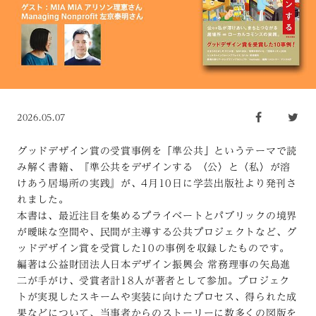
2026.05.07
グッドデザイン賞の受賞事例を「準公共」というテーマで読
み解く書籍、『準公共をデザインする 〈公〉と〈私〉が溶
けあう居場所の実践』が、4月10日に学芸出版社より発刊さ
れました。
本書は、最近注目を集めるプライベートとパブリックの境界
が曖昧な空間や、民間が主導する公共プロジェクトなど、グ
ッドデザイン賞を受賞した10の事例を収録したものです。
編著は公益財団法人日本デザイン振興会 常務理事の矢島進
二が手がけ、受賞者計18人が著者として参加。プロジェク
トが実現したスキームや実装に向けたプロセス、得られた成
果などについて、当事者からのストーリーに数多くの図版を