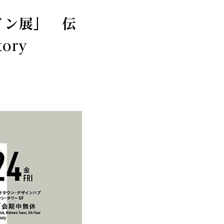
イン展」 伝
ory