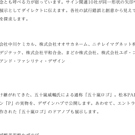
念とも呼べる力が宿っています。サイン関連10社が同一形状の矢印
展示としてダイレクトに伝えます。各社の試行錯誤と創意から見え
を探求します。
会社中川ケミカル、株式会社オオサカネーム、ニチレイマグネット
デジテック、株式会社平和合金、まどか株式会社、株式会社ユポ・
アンド・ファシリティ・デザイン
受け継がれてきた、五十嵐威暢氏による通称「五十嵐ロゴ」。松本PA
ン「P」の実物を、デザインハブで公開します。あわせて、エント
作された「五十嵐ロゴ」のドアノブも展示します。