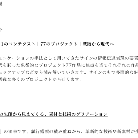
暢
介
11のコンテクスト｜77のプロジェクト｜戦後から現代へ
ュニケーションの手法として用いてきたサインの情報伝達表現の要素
代を彩った象徴的なプロジェクト77作品に焦点を当てそれぞれの作
モックアップなどから読み解いていきます。サインのもつ多面的な
秀逸な多くのプロジェクトから辿ります。
 ひとつの矢印から見えてくる、素材と技術のグラデーション
」の源泉です。試行錯誤の積み重ねから、革新的な技術や新素材が