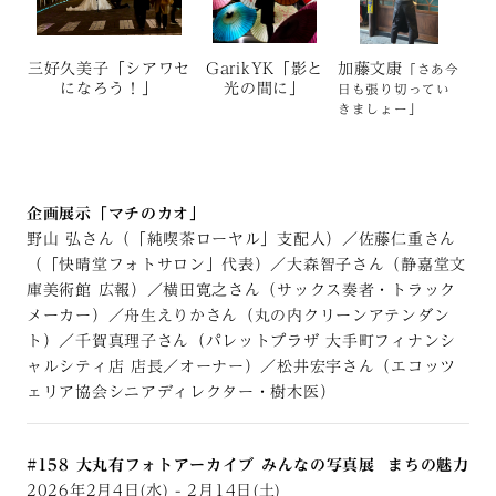
三好久美子「シアワセ
GarikYK「影と
加藤文康
「さあ今
になろう！」
光の間に」
日も張り切ってい
きましょー」
企画展示「マチのカオ」
野山 弘さん（「純喫茶ローヤル」支配人）／佐藤仁重さん
（「快晴堂フォトサロン」代表）／大森智子さん（静嘉堂文
庫美術館 広報）／横田寛之さん（サックス奏者・トラック
メーカー）／舟生えりかさん（丸の内クリーンアテンダン
ト）／千賀真理子さん（パレットプラザ 大手町フィナンシ
ャルシティ店 店長／オーナー）／松井宏宇さん（エコッツ
ェリア協会シニアディレクター・樹木医）
#158 大丸有フォトアーカイブ みんなの写真展 まちの魅力
2026年2月4日(水) - 2月14日(土)