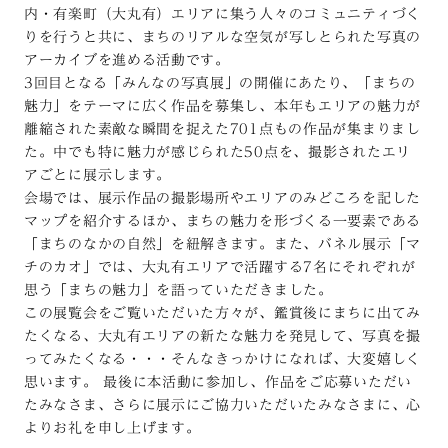
内・有楽町（大丸有）エリアに集う人々のコミュニティづく
りを行うと共に、まちのリアルな空気が写しとられた写真の
アーカイブを進める活動です。
3回目となる「みんなの写真展」の開催にあたり、「まちの
魅力」をテーマに広く作品を募集し、本年もエリアの魅力が
離縮された素敵な瞬間を捉えた701点もの作品が集まりまし
た。中でも特に魅力が感じられた50点を、撮影されたエリ
アごとに展示します。
会場では、展示作品の撮影場所やエリアのみどころを記した
マップを紹介するほか、まちの魅力を形づくる一要素である
「まちのなかの自然」を紐解きます。また、バネル展示「マ
チのカオ」では、大丸有エリアで活躍する7名にそれぞれが
思う「まちの魅力」を語っていただきました。
この展覧会をご覧いただいた方々が、鑑賞後にまちに出てみ
たくなる、大丸有エリアの新たな魅力を発見して、写真を撮
ってみたくなる・・・そんなきっかけになれば、大変嬉しく
思います。 最後に本活動に参加し、作品をご応募いただい
たみなさま、さらに展示にご協力いただいたみなさまに、心
よりお礼を申し上げます。