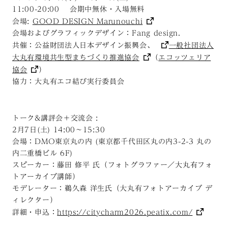
11:00-20:00 会期中無休・入場無料
会場:
GOOD DESIGN Marunouchi
会場およびグラフィックデザイン：Fang design.
共催：公益財団法人日本デザイン振興会、
一般社団法人
大丸有環境共生型まちづくり推進協会
（
エコッツェリア
協会
）
協力：大丸有エコ結び実行委員会
トーク&講評会＋交流会 :
2月7日(土) 14:00～15:30
会場：DMO東京丸の内 (東京都千代田区丸の内3-2-3 丸の
内二重橋ビル 6F)
スピーカー：藤田 修平 氏（フォトグラファー／大丸有フォ
トアーカイブ講師）
モデレーター：鵜久森 洋生氏（大丸有フォトアーカイブ デ
ィレクター）
詳細・申込：
https://citycharm2026.peatix.com/