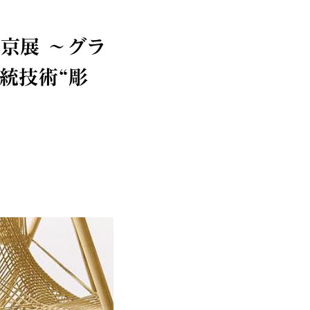
京展 〜グラ
統技術“彫