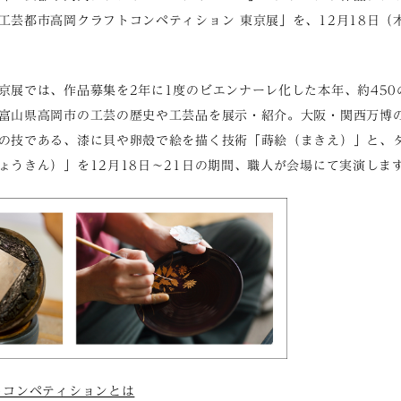
工芸都市高岡クラフトコンペティション 東京展」を、12月18日（
京展では、作品募集を2年に1度のビエンナーレ化した本年、約45
富山県高岡市の工芸の歴史や工芸品を展示・紹介。大阪・関西万博
の技である、漆に貝や卵殻で絵を描く技術「蒔絵（まきえ）」と、
ょうきん）」を12月18日〜21日の期間、職人が会場にて実演しま
トコンペティションとは