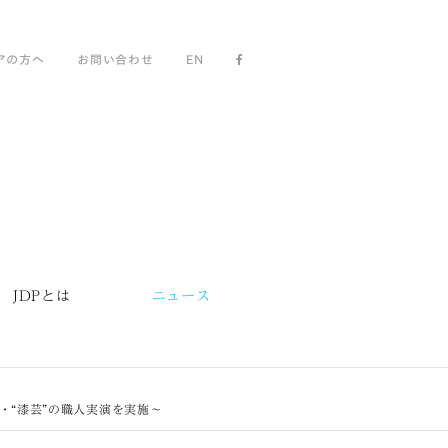
アの方へ
お問い合わせ
EN
JDPとは
ニュース
・“漆芸”の職人実演を実施〜