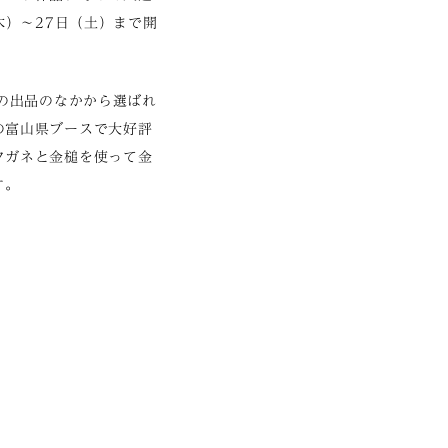
木）〜27日（土）まで開
0の出品のなかから選ばれ
の富山県ブースで大好評
タガネと金槌を使って金
す。