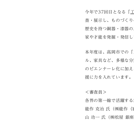
今年で37回目となる「
査・展示し、ものづくり
歴史を持つ銅器・漆器の
家や才能を発掘・発信し
本年度は、高岡市での「
ル、家具など、多様な分
のビエンナーレ化に加え、
援に力を入れています。
＜審査員＞
各界の第一線で活躍する
能作 克治 氏（㈱能作〈審
山 功一 氏（㈱松屋 銀