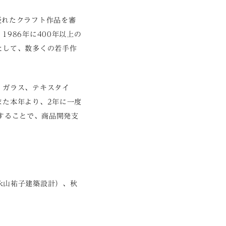
優れたクラフト作品を審
986年に400年以上の
として、数多くの若手作
、ガラス、テキスタイ
また本年より、2年に一度
施することで、商品開発支
（㈲永山祐子建築設計）、秋