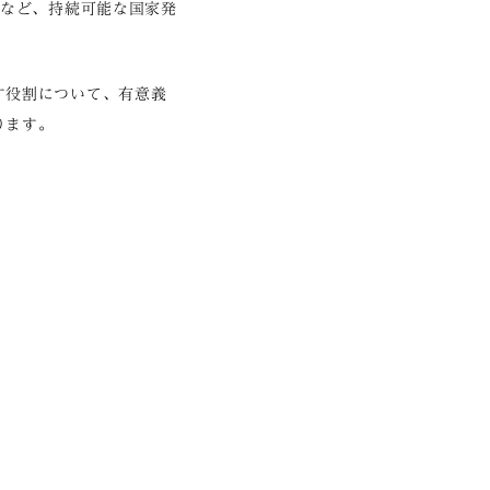
減など、持続可能な国家発
す役割について、有意義
ります。