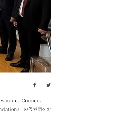
facebook
twitter
urces Council、
Foundation） の代表団をお