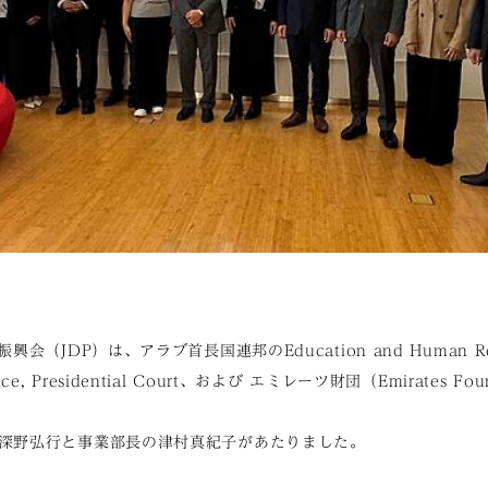
（JDP）は、アラブ首長国連邦のEducation and Human Reso
 Office, Presidential Court、および エミレーツ財団（Emirates 
深野弘行と事業部長の津村真紀子があたりました。