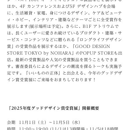
ほか、4F カンファレンスおよび5F デザインハブを会場
に、生活雑貨・家電、身につけるデザイン、ケア＆ビューテ
ィ・ホビー、インテリア・建築などテーマごとに全受賞作を
展示します(展示場所は予定)。さらに、B1F アトリウムで
は、長くユーザーに愛され続けているプロダクト・建築・サ
ービス・コンテンツなどに贈られる「ロングライフデザイン
賞」の受賞作品を展示するほか、「GOOD DESIGN
STORE TOKYO by NOHARA」のPOPUP STOREも出
店。最新の受賞製品や人気の受賞製品を買うこともできま
す。審査委員らによるデザインの潮流を探るトークも実施予
定です。「いいものの正体」と出会える、今年のグッドデザ
イン賞受賞展にご来場をおまちしております！
「2025年度グッドデザイン賞受賞展」開催概要
会期 11月1日（土）～11月5日（水）
時間 11:00～19:00 (11/1は13時開場・11/5は18時閉