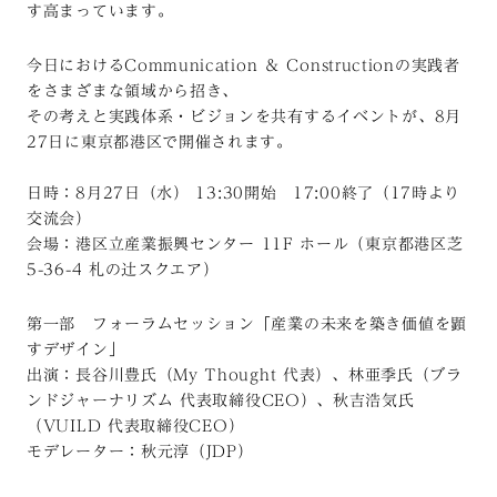
す高まっています。
今日におけるCommunication
＆
Constructionの実践者
をさまざまな領域から招き、
その考えと実践体系・ビジョンを共有するイベントが、8月
27日に東京都港区で開催されます。
日時：8月27日（水）
13:30開始 17:00終了（17時より
交流会）
会場：港区立産業振興センター
11F
ホール（東京都港区芝
5-36-4
札の辻スクエア）
第一部 フォーラムセッション「産業の未来を築き価値を顕
すデザイン」
出演：長谷川豊氏（My Thought
代表）、林亜季氏（ブラ
ンドジャーナリズム
代表取締役CEO）、秋吉浩気氏
（VUILD
代表取締役CEO）
モデレーター：秋元淳（JDP）