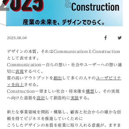
2025.08.04
デザインの本質、それはCommunicationとConstruction
として表せます。
Communicationー自らの想い・社会やユーザーへの想い適
切に
表現
するべく、
質の高いアウトプットを
創出
して多くの人々の
ユーザビリテ
ィを向上
させる。
Constructionー望ましい社会・将来像を
構想
し、その実現
へ向けた道筋を
設計
して創造的に
実装
する。
新たな事業領域を開拓・構築し、顧客と社会からの確かな信
頼を得てビジネスを推進していくために
こうしたデザインの本質を産業に取り入れる意義が、ますま