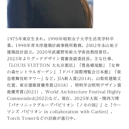
1975年東京生まれ。1998年昭和女子大学生活美学科卒
業。1998年青木淳建築計画事務所勤務。2002年永山祐子
建築設計設立。2020年武蔵野美術大学客員教授着任。
2023年よりグッドデザイン賞審査副委員長。主な仕事、
「LOUIS VUITTON 大丸京都店」「豊島横尾館」「女神
の森セントラルガーデン」「ドバイ国際博覧会日本館」「東
急歌舞伎町タワー」など。JIA新人賞(2014)、山梨県建築文
化賞、東京建築賞優秀賞(2018）、照明学会照明デザイン賞
最優秀賞(2021）、World Architecture Festival Highly
Commended(2022)など。現在、2025年大阪・関西万博
「パナソニックグループパビリオン『ノモの国』」と「ウー
マンズ パビリオン in collaboration with Cartier」、
Torch Towerなどの計画が進行中。