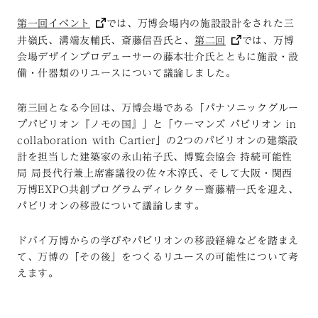
第一回イベント
では、万博会場内の施設設計をされた三
井嶺氏、溝端友輔氏、斎藤信吾氏と、
第二回
では、万博
会場デザインプロデューサーの藤本壮介氏とともに施設・設
備・什器類のリユースについて議論しました。
第三回となる今回は、万博会場である「パナソニックグルー
プパビリオン『ノモの国』」と「ウーマンズ パビリオン in
collaboration with Cartier」の2つのパビリオンの建築設
計を担当した建築家の永山祐子氏、博覧会協会 持続可能性
局 局長代行兼上席審議役の佐々木淳氏、そして大阪・関西
万博EXPO共創プログラムディレクター齋藤精一氏を迎え、
パビリオンの移設について議論します。
ドバイ万博からの学びやパビリオンの移設経緯などを踏まえ
て、万博の「その後」をつくるリユースの可能性について考
えます。