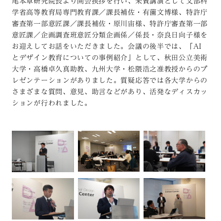
尾本章研究院長より開会挨拶を行い、来賓講演として文部科
学省高等教育局専門教育課／課長補佐・有薗文博様、特許庁
審査第一部意匠課／課長補佐・原川宙様、特許庁審査第一部
意匠課／企画調査班意匠分類企画係／係長・奈良日向子様を
お迎えしてお話をいただきました。会議の後半では、「AI
とデザイン教育についての事例紹介」として、秋田公立美術
大学・高橋卓久真助教、九州大学・松隈浩之准教授からのプ
レゼンテーションがありました。質疑応答では各大学からの
さまざまな質問、意見、助言などがあり、活発なディスカッ
ションが行われました。