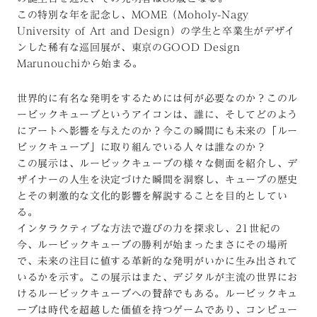
この特別な年を記念し、MOME（Moholy-Nagy
University of Art and Design）の学生と卒業生がデザイ
ンした稀有な巡回展が、東京のGOOD Design
Marunouchiから始まる。
世界的に有名な発明をするためには何が必要なのか？このル
ービックキューブというアイコンは、誰に、そしてどのよう
にアートへ影響を与えたのか？今この瞬間にも未来の「ルー
ビックキューブ」に取り組んでいる人々は誰なのか？
この展示は、ルービックキューブの様々な側面を紹介し、デ
ザイナーの人生を決定づけた瞬間を洞察し、キューブの歴史
とその刺激的な文化的影響を解説することを目的としてい
る。
インタラクティブな方法で遊びの力を探求し、21世紀の
今、ルービックキューブの勝利が始まったまさにその場所
で、未来の注目に値する革新的な発明がいかに生み出されて
いるかを示す。この展示はまた、デジタルが主流の世界にお
けるルービックキューブへの賛辞でもある。ルービックキュ
ーブは時代を超越した価値を持つゲームであり、コンピュー