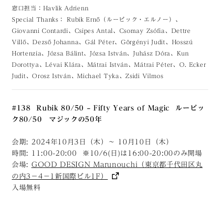
窓口担当：Havlik Adrienn
Special Thanks： Rubik Ernő（ルービック・エルノー）、
Giovanni Contardi、Csipes Antal、Csomay Zsófia、Dettre
Villő、Dezső Johanna、Gál Péter、Görgényi Judit、Hosszú
Hortenzia、Józsa Bálint、Józsa István、Juhász Dóra、Kun
Dorottya、Lévai Klára、Mátrai István、Mátrai Péter、O. Ecker
Judit、Orosz István、Michael Tyka、Zsidi Vilmos
#138
Rubik 80/50 – Fifty Years of Magic
ルービッ
ク80/50 マジックの50年
会期: 2024年10月3日（木）〜 10月10日（木）
時間: 11:00-20:00 ※10/6(日)は16:00-20:00のみ開場
会場:
GOOD DESIGN Marunouchi（東京都千代田区丸
の内3−4−1新国際ビル1F）
入場無料