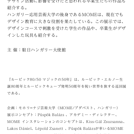
デザイン活動に影響を受けたと思われる卒業生たちの作品も
紹介する。
ハンガリー応用芸術大学の後身であるMOMEは、現在でも
デザイン教育に大きな役割を果たしている。この展示では、
デザインコースで刺激を受けた学生の作品や、卒業生がデザ
インした玩具も紹介する。
主 催：駐日ハンガリー大使館
『ルービック80/50 マジックの50年』は、ルービック・エルノー生
誕80周年とルービックキューブ発明50周年を祝い世界を旅する巡回展
である。
企画：モホリ=ナジ芸術大学（MOME/ブダペスト、ハンガリー）
展示コンセプト：Püspök Balázs 、アカデミー・ディレクター、
MOME インスタレーションのコンセプトは、Kiss-Gál Zsuzsanna、
Lakos Dániel、Lépold Zsanett 、Püspök Balázsが率いるMOME