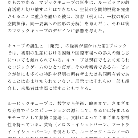
たものである。マジックキューブの誕生は、ルービックの教
育活動と切り離すことはできない。生徒の空間的視覚を発達
させることに重点を置いた彼は、演習（例えば、一枚の紙の
空間操作、同一要素への図形の分解）を考えだし、それは後
のマジックキューブのデザインに影響を与えた。
キューブの誕生と 「発売 」の経緯が描かれた第2ブロック
では、初期の生産における困難や国際市場への参入の難しさ
についても触れられている。キューブは現在でもよく知られ
たロジックゲームのひとつだが、その考案者であるルービッ
クが他にも多くの特許や発明の所有者または共同所有者であ
ることはあまり知られていない。展示ではそれらの一部も紹
介し、来場者は実際に試すこともできる。
ルービックキューブは、数学から美術、映画まで、さまざま
な分野でインスピレーションの源として、あるいは好まれる
モチーフとして頻繁に登場し、文脈によってさまざまな象徴
性を持っている。芸術（オロス・イシュトバーン、マートラ
イ・イシュトバーン）を例として、ルービック・エルノーの