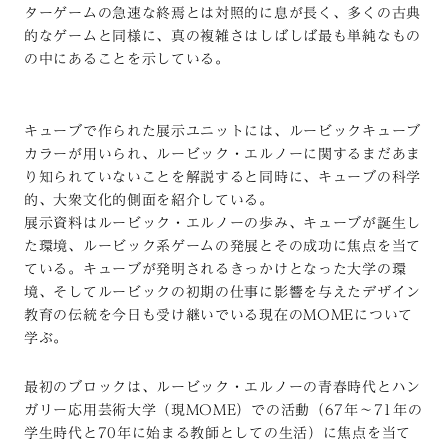
ターゲームの急速な終焉とは対照的に息が長く、多くの古典
的なゲームと同様に、真の複雑さはしばしば最も単純なもの
の中にあることを示している。
キューブで作られた展示ユニットには、ルービックキューブ
カラーが用いられ、ルービック・エルノーに関するまだあま
り知られていないことを解説すると同時に、キューブの科学
的、大衆文化的側面を紹介している。
展示資料はルービック・エルノーの歩み、キューブが誕生し
た環境、ルービック系ゲームの発展とその成功に焦点を当て
ている。キューブが発明されるきっかけとなった大学の環
境、そしてルービックの初期の仕事に影響を与えたデザイン
教育の伝統を今日も受け継いでいる現在のMOMEについて
学ぶ。
最初のブロックは、ルービック・エルノーの青春時代とハン
ガリー応用芸術大学（現MOME）での活動（67年～71年の
学生時代と70年に始まる教師としての生活）に焦点を当て