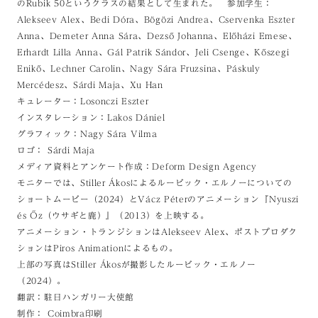
のRubik 50というクラスの結果として生まれた。 参加学生：
Alekseev Alex、Bedi Dóra、Bögözi Andrea、Cservenka Eszter
Anna、Demeter Anna Sára、Dezső Johanna、Előházi Emese、
Erhardt Lilla Anna、Gál Patrik Sándor、Jeli Csenge、Kőszegi
Enikő、Lechner Carolin、Nagy Sára Fruzsina、Páskuly
Mercédesz、Sárdi Maja、Xu Han
キュレーター：Losonczi Eszter
インスタレーション：Lakos Dániel
グラフィック：Nagy Sára Vilma
ロゴ： Sárdi Maja
メディア資料とアンケート作成：Deform Design Agency
モニターでは、Stiller Ákosによるルービック・エルノーについての
ショートムービー（2024）とVácz Péterのアニメーション『Nyuszi
és Őz（ウサギと鹿）』（2013）を上映する。
アニメーション・トランジションはAlekseev Alex、ポストプロダク
ションはPiros Animationによるもの。
上部の写真はStiller Ákosが撮影したルービック・エルノー
（2024）。
翻訳：駐日ハンガリー大使館
制作： Coimbra印刷