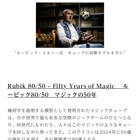
"ルービック・エルノー氏 キューブの初期モデルを手に"
Rubik 80/50 – Fifty Years of Magic
ル
ービック80/50 マジックの50年
幾何学を説明する模型として発明されたマジックキューブ
は、今や世界で最も有名な空間ロジックゲームのひとつとな
り、何世代にもわたり、人々はこのマジックのようなキュー
ブを回しながら育ってきた。このアイコンは2024年に50歳
の誕生日を迎え、その発明者は80歳となる。