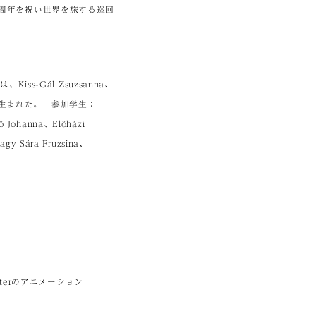
0周年を祝い世界を旅する巡回
ss-Gál Zsuzsanna、
果として生まれた。 参加学生：
ő Johanna、Előházi
agy Sára Fruzsina、
éterのアニメーション