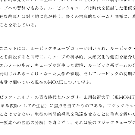
ーブへの賛辞でもある。ルービックキューブは時代を超越した価値
速な終焉とは対照的に息が長く、多くの古典的なゲームと同様に、
ことを示している。
ユニットには、ルービックキューブカラーが用いられ、ルービック
とを解説すると同時に、キューブの科学的、大衆文化的側面を紹介
エルノーの歩み、キューブが誕生した環境、ルービック系ゲームの
発明されるきっかけとなった大学の環境、そしてルービックの初期
も受け継いでいる現在のMOMEについて学ぶ。
ビック・エルノーの青春時代とハンガリー応用芸術大学（現MOME）
始まる教師としての生活）に焦点を当てたものである。マジックキュ
ことはできない。生徒の空間的視覚を発達させることに重点を置い
一要素への図形の分解）を考えだし、それは後のマジックキューブ