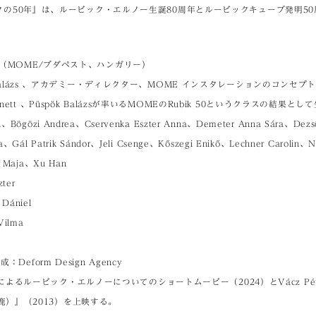
ジックの50年』は、ルービック・エルノー生誕80周年とルービックキューブ発明5
（MOME/ブダペスト、ハンガリー）
alázs 、アカデミー・ディレクター、MOME インスタレーションのコンセプトは、Ki
ld Zsanett 、Püspök Balázsが率いるMOMEのRubik 50というクラスの結
a、Bögözi Andrea、Cservenka Eszter Anna、Demeter Anna Sára、Dezs
a、Gál Patrik Sándor、Jeli Csenge、Kőszegi Enikő、Lechner Carolin、N
i Maja、Xu Han
ter
ániel
ilma
form Design Agency
Ákosによるルービック・エルノーについてのショートムービー（2024）とVácz P
ギと鹿）』（2013）を上映する。