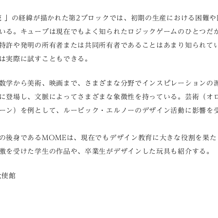
売 」の経緯が描かれた第2ブロックでは、初期の生産における困難
いる。キューブは現在でもよく知られたロジックゲームのひとつだ
特許や発明の所有者または共同所有者であることはあまり知られて
は実際に試すこともできる。
数学から美術、映画まで、さまざまな分野でインスピレーションの
に登場し、文脈によってさまざまな象徴性を持っている。芸術（オ
ーン）を例として、ルービック・エルノーのデザイン活動に影響を
の後身であるMOMEは、現在でもデザイン教育に大きな役割を果た
激を受けた学生の作品や、卒業生がデザインした玩具も紹介する。
大使館