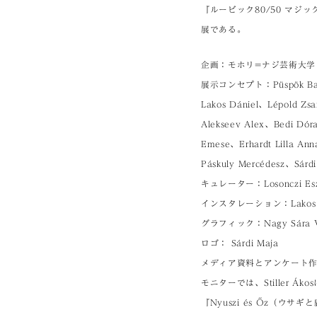
『ルービック80/50 マ
展である。
企画：モホリ=ナジ芸術大学
展示コンセプト：Püspök B
Lakos Dániel、Lépo
Alekseev Alex、Bedi Dór
Emese、Erhardt Lilla Ann
Páskuly Mercédesz、Sárd
キュレーター：Losonczi Esz
インスタレーション：Lakos D
グラフィック：Nagy Sára V
ロゴ： Sárdi Maja
メディア資料とアンケート作成：De
モニターでは、Stiller 
『Nyuszi és Őz（ウサ