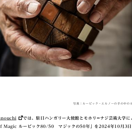
写真：ルービック・エルノーの手の中の
nouchi
では、駐日ハンガリー大使館とモホリ=ナジ芸術大学によ
ears of Magic ルービック80/50 マジックの50年」を2024年10月3