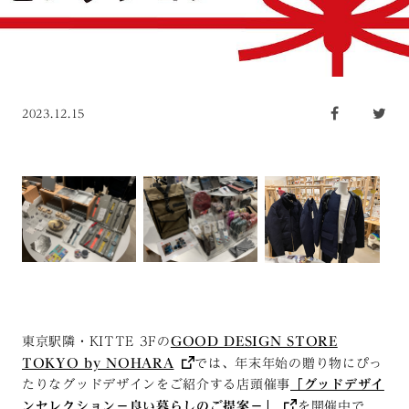
2023.12.15
東京駅隣・KITTE 3Fの
GOOD DESIGN STORE
TOKYO by NOHARA
では、年末年始の贈り物にぴっ
たりなグッドデザインをご紹介する店頭催事
「グッドデザイ
ンセレクション－良い暮らしのご提案
－」
を開催中で