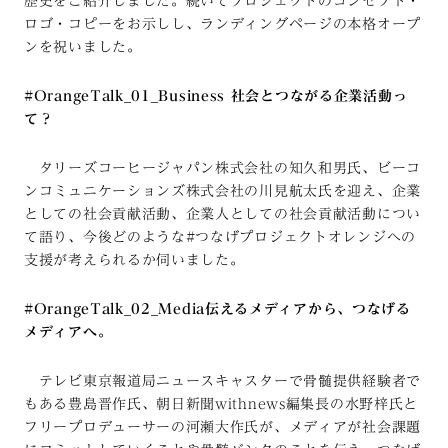
歴史をご紹介しました。続いてプロジェクトのコンセプト・
ロゴ・コピーをお示しし、ランディングページの本格オープ
ンを祝いました。
#OrangeTalk_01_Business 社会とつながる企業活動っ
て？
タリーズコーヒージャパン株式会社の知久和男氏、ビーコ
ンコミュニケーションズ株式会社の川見航太氏を迎え、企業
としての社会貢献活動、企業人としての社会貢献活動につい
て語り、今後どのような#つなげプロジェクトオレンジへの
支援が考えられるか伺いました。
#OrangeTalk_02_Media伝えるメディアから、つなげる
メディアへ。
テレビ東京報道局ニュースキャスターで骨髄提供経験者で
もある豊島晋作氏、朝日新聞withnews編集長の水野梓氏と
フリープロデューサーの河瀬大作氏が、メディアが社会課題