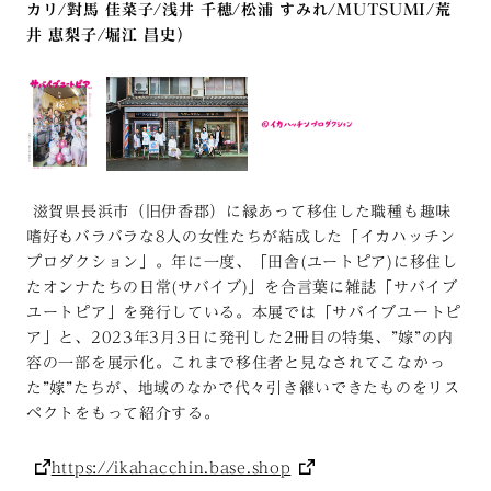
カリ/對馬 佳菜子/浅井 千穂/松浦 すみれ/MUTSUMI/荒
井 恵梨子/堀江 昌史）
滋賀県長浜市（旧伊香郡）に縁あって移住した職種も趣味
嗜好もバラバラな8人の女性たちが結成した「イカハッチン
プロダクション」。年に一度、「田舎(ユートピア)に移住し
たオンナたちの日常(サバイブ)」を合言葉に雑誌「サバイブ
ユートピア」を発行している。本展では「サバイブユートピ
ア」と、2023年3月3日に発刊した2冊目の特集、”嫁”の内
容の一部を展示化。これまで移住者と見なされてこなかっ
た”嫁”たちが、地域のなかで代々引き継いできたものをリス
ペクトをもって紹介する。
https://ikahacchin.base.shop