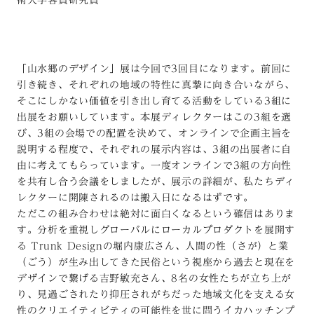
術大学客員研究員
「山水郷のデザイン」展は今回で3回目になります。前回に
引き続き、それぞれの地域の特性に真摯に向き合いながら、
そこにしかない価値を引き出し育てる活動をしている3組に
出展をお願いしています。本展ディレクターはこの3組を選
び、3組の会場での配置を決めて、オンラインで企画主旨を
説明する程度で、それぞれの展示内容は、3組の出展者に自
由に考えてもらっています。一度オンラインで3組の方向性
を共有し合う会議をしましたが、展示の詳細が、私たちディ
レクターに開陳されるのは搬入日になるはずです。
ただこの組み合わせは絶対に面白くなるという確信はありま
す。分析を重視しグローバルにローカルプロダクトを展開す
る Trunk Designの堀内康広さん、人間の性（さが）と業
（ごう）が生み出してきた民俗という視座から過去と現在を
デザインで繋げる吉野敏充さん、8名の女性たちが立ち上が
り、見過ごされたり抑圧されがちだった地域文化を支える女
性のクリエイティビティの可能性を世に問うイカハッチンプ