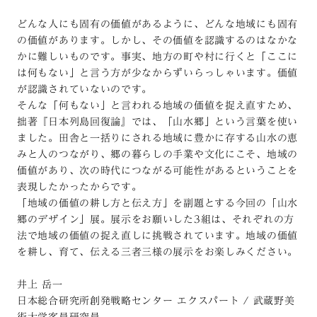
どんな人にも固有の価値があるように、どんな地域にも固有
の価値があります。しかし、その価値を認識するのはなかな
かに難しいものです。事実、地方の町や村に行くと「ここに
は何もない」と言う方が少なからずいらっしゃいます。価値
が認識されていないのです。
そんな「何もない」と言われる地域の価値を捉え直すため、
拙著『日本列島回復論』では、「山水郷」という言葉を使い
ました。田舎と一括りにされる地域に豊かに存する山水の恵
みと人のつながり、郷の暮らしの手業や文化にこそ、地域の
価値があり、次の時代につながる可能性があるということを
表現したかったからです。
「地域の価値の耕し方と伝え方」を副題とする今回の「山水
郷のデザイン」展。展示をお願いした3組は、それぞれの方
法で地域の価値の捉え直しに挑戦されています。地域の価値
を耕し、育て、伝える三者三様の展示をお楽しみください。
井上 岳一
日本総合研究所創発戦略センター エクスパート / 武蔵野美