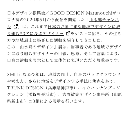
日本デザイン振興会／GOOD DESIGN Marunouchiがコ
ロナ禍の2020年5月から配信を開始した「
山水郷チャンネ
ル
」は、これまで
日本のさまざまな地域でデザインに取
り組む80名に及ぶデザイナー
をゲストに招き、その生き
方や地域風土に根ざした活動を紹介してきました。
この「山水郷のデザイン」展は、当事者である地域でデザイ
ンに取り組むデザイナーの目線、思考、そして言葉により、
自身の活動を展示として立体的に表現いただく展覧会です。
3回目となる今年は、地域の風土、自身のバックグラウンド
や考え方、さらに地域をデザインする手法に焦点をあて、
TRUNK DESIGN（兵庫県神戸市）、イカハッチンプロダ
クション（滋賀県長浜市）、吉野敏充デザイン事務所（山形
県新庄市）の3組による展示を行います。