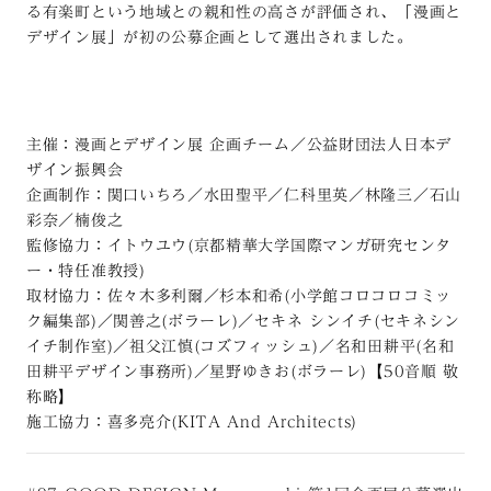
る有楽町という地域との親和性の高さが評価され、「漫画と
デザイン展」が初の公募企画として選出されました。
主催：漫画とデザイン展 企画チーム／公益財団法人日本デ
ザイン振興会
企画制作：関口いちろ／水田聖平／仁科里英／林隆三／石山
彩奈／楠俊之
監修協力：イトウユウ(京都精華大学国際マンガ研究センタ
ー・特任准教授)
取材協力：佐々木多利爾／杉本和希(小学館コロコロコミッ
ク編集部)／関善之(ボラーレ)／セキネ シンイチ(セキネシン
イチ制作室)／祖父江慎(コズフィッシュ)／名和田耕平(名和
田耕平デザイン事務所)／星野ゆきお(ボラーレ)【50音順 敬
称略】
施工協力：喜多亮介(KITA And Architects)