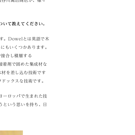
長谷川萬治商店が、様々
ついて教えてください。
ます。Dowelとは英語で木
外にもいくつかあります。
釘で接合し積層する
層し接着剤で固めた集成材な
木材を差し込む技術です
ソドックスな技術です。
ヨーロッパで生まれた技
うという思いを持ち、日