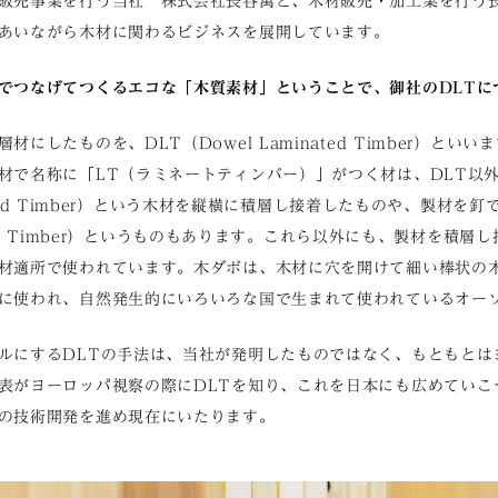
販売事業を行う当社 株式会社長谷萬と、木材販売・加工業を行う
あいながら木材に関わるビジネスを展開しています。
でつなげてつくるエコな「木質素材」ということで、御社のDLTに
にしたものを、DLT（Dowel Laminated Timber）といい
材で名称に「LT（ラミネートティンバー）」がつく材は、DLT以
inated Timber）という木材を縦横に積層し接着したものや、製材を
nated Timber）というものもあります。これら以外にも、製材を積
材適所で使われています。木ダボは、木材に穴を開けて細い棒状の
に使われ、自然発生的にいろいろな国で生まれて使われているオー
ルにするDLTの手法は、当社が発明したものではなく、もともとは
表がヨーロッパ視察の際にDLTを知り、これを日本にも広めていこ
の技術開発を進め現在にいたります。