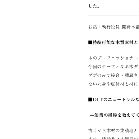
した。
お話：執行役員 開発本部
■持続可能な木質素材と
木のプロフェッショナル
今回のテーマとなる木ダ
ダボのみで接合・積層さ
ない丸身や皮付材も材に
■
DLT
のニュートラル
—創業の経緯を教えて
古くから木材の集積地と