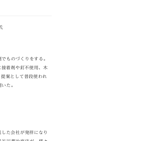
氏
制でものづくりをする。
に接着剤や釘不使用、木
な提案として普段使われ
聞いた。
業した会社が発祥になり