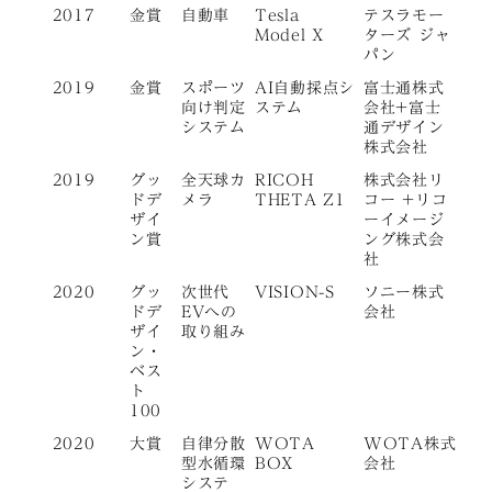
2017
金賞
自動車
Tesla
テスラモー
Model X
ターズ ジャ
パン
2019
金賞
スポーツ
AI自動採点シ
富士通株式
向け判定
ステム
会社+富士
システム
通デザイン
株式会社
2019
グッ
全天球カ
RICOH
株式会社リ
ドデ
メラ
THETA Z1
コー +リコ
ザイ
ーイメージ
ン賞
ング株式会
社
2020
グッ
次世代
VISION-S
ソニー株式
ドデ
EVへの
会社
ザイ
取り組み
ン・
ベス
ト
100
2020
大賞
自律分散
WOTA
WOTA株式
型水循環
BOX
会社
システ