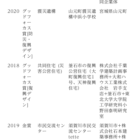
同企業体
2020
グッ
震災遺構
山元町震災遺
宮城県山元町
ドフ
構中浜小学校
ォー
カス
賞[防
災・
復興
デザ
イン]
2018
グッ
共同住宅 (災
釜石市の復興
株式会社千葉
ドフ
害公営住宅)
公営住宅（大
学建築計画事
ォー
町復興住宅1
務所+大和ハ
カス
号、天神復興
ウス工業株式
賞[復
住宅）
会社 岩手支
興デ
店+釜石市+東
ザイ
北大学大学院
ン]
工学研究科小
野田泰明研究
室
2019
金賞
市民交流セン
須賀川市民交
須賀川市+株
ター
流センター
式会社石本建
tette
築事務所+株