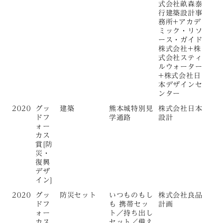
式会社畝森泰
行建築設計事
務所+アカデ
ミック・リソ
ース・ガイド
株式会社+株
式会社スティ
ルウォーター
+株式会社日
本デザインセ
ンター
2020
グッ
建築
熊本城特別見
株式会社日本
ドフ
学通路
設計
ォー
カス
賞[防
災・
復興
デザ
イン]
2020
グッ
防災セット
いつものもし
株式会社良品
ドフ
も 携帯セッ
計画
ォー
ト／持ち出し
カス
セット／備え