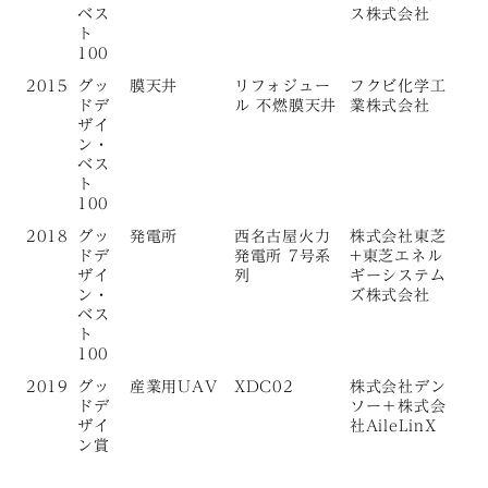
ベス
ス株式会社
ト
100
2015
グッ
膜天井
リフォジュー
フクビ化学工
ドデ
ル 不燃膜天井
業株式会社
ザイ
ン・
ベス
ト
100
2018
グッ
発電所
西名古屋火力
株式会社東芝
ドデ
発電所 7号系
+東芝エネル
ザイ
列
ギーシステム
ン・
ズ株式会社
ベス
ト
100
2019
グッ
産業用UAV
XDC02
株式会社デン
ドデ
ソー＋株式会
ザイ
社AileLinX
ン賞