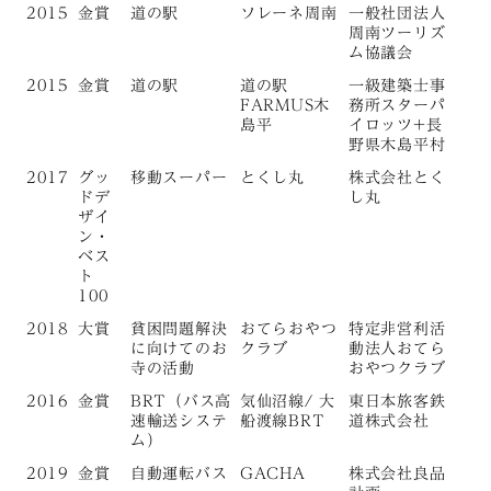
2015
金賞
道の駅
ソレーネ周南
一般社団法人
周南ツーリズ
ム協議会
2015
金賞
道の駅
道の駅
一級建築士事
FARMUS木
務所スターパ
島平
イロッツ+長
野県木島平村
2017
グッ
移動スーパー
とくし丸
株式会社とく
ドデ
し丸
ザイ
ン・
ベス
ト
100
2018
大賞
貧困問題解決
おてらおやつ
特定非営利活
に向けてのお
クラブ
動法人おてら
寺の活動
おやつクラブ
2016
金賞
BRT（バス高
気仙沼線/ 大
東日本旅客鉄
速輸送システ
船渡線BRT
道株式会社
ム）
2019
金賞
自動運転バス
GACHA
株式会社良品