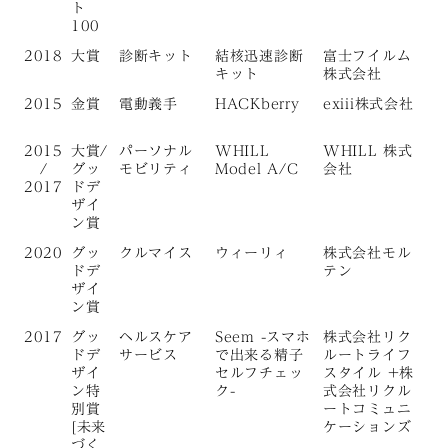
ト
100
2018
大賞
診断キット
結核迅速診断
富士フイルム
キット
株式会社
2015
金賞
電動義手
HACKberry
exiii株式会社
2015
大賞/
パーソナル
WHILL
WHILL 株式
/
グッ
モビリティ
Model A/C
会社
2017
ドデ
ザイ
ン賞
2020
グッ
クルマイス
ウィーリィ
株式会社モル
ドデ
テン
ザイ
ン賞
2017
グッ
ヘルスケア
Seem -スマホ
株式会社リク
ドデ
サービス
で出来る精子
ルートライフ
ザイ
セルフチェッ
スタイル +株
ン特
ク-
式会社リクル
別賞
ートコミュニ
[未来
ケーションズ
づく