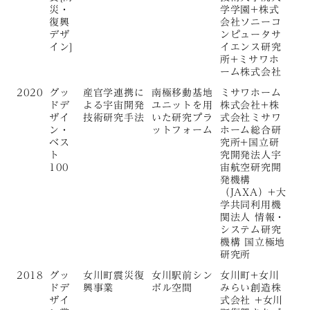
災・
学学園+株式
復興
会社ソニーコ
デザ
ンピュータサ
イン]
イエンス研究
所+ミサワホ
ーム株式会社
2020
グッ
産官学連携に
南極移動基地
ミサワホーム
ドデ
よる宇宙開発
ユニットを用
株式会社+株
ザイ
技術研究手法
いた研究プラ
式会社ミサワ
ン・
ットフォーム
ホーム総合研
ベス
究所+国立研
ト
究開発法人宇
100
宙航空研究開
発機構
（JAXA）+大
学共同利用機
関法人 情報・
システム研究
機構 国立極地
研究所
2018
グッ
女川町震災復
女川駅前シン
女川町+女川
ドデ
興事業
ボル空間
みらい創造株
ザイ
式会社 +女川