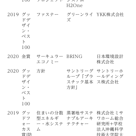
H2One
2019
グッ
ファスナー
グリーンライ
YKK株式会社
ドデ
ズ
ザイ
ン・
ベス
ト
100
2020
金賞
サーキュラー
BRING
日本環境設計
エコノミー
株式会社
2020
グッ
方針
サントリーグ
サントリーホ
ドデ
ループ「プラ
ールディング
ザイ
スチック基本
ス株式会社
ン・
方針」
ベス
ト
100
2019
グッ
住まいの分散
蒸暑地サステ
株式会社ミサ
ドフ
型エネルギ
ナブルアーキ
ワホーム総合
ォー
ー・水システ
テクチャー
研究所+学校
カス
ム
法人沖縄科学
賞[防
技術大学院大