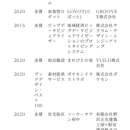
ム
2020
金賞
家族型ロ
LOVOT[ら
GROOVE
ボット
ぼっと]
X株式会社
2015
金賞
ビッグデ
地域経済ビッ
株式会社タ
ータビジ
グデータビジ
クラム・デ
ュアライ
ュアライゼー
ザイン・エ
ザー
ションのプロ
ンジニアリ
トタイピング
ング
システム
2020
金賞
宿泊施設
まれびとの家
VUILD株式
会社
2020
グッ
素材提供
ポケモンイラ
株式会社ポ
ドデ
サービス
ストラボ
ケモン
ザイ
ン・
ベス
ト
100
2020
金賞
住宅街区
ソーラータウ
有限会社野
ン府中
沢正光建築
工房+相羽
建設株式会