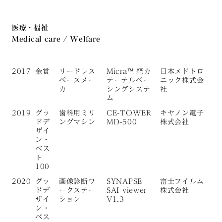
医療・福祉
Medical care / Welfare
2017
金賞
リードレス
Micra™ 経カ
日本メドトロ
ペースメー
テーテルペー
ニック株式会
カ
シングシステ
社
ム
2019
グッ
歯科用ミリ
CE-TOWER
キヤノン電子
ドデ
ングマシン
MD-500
株式会社
ザイ
ン・
ベス
ト
100
2020
グッ
画像診断ワ
SYNAPSE
富士フイルム
ドデ
ークステー
SAI viewer
株式会社
ザイ
ション
V1.3
ン・
ベス