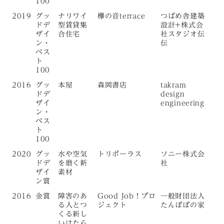
100
2019
グッ
ナリワイ
欅の音terrace
つばめ舎建築
ドデ
型賃貸集
設計+株式会
ザイ
合住宅
社スタジオ伝
ン・
伝
ベス
ト
100
2016
グッ
本屋
森岡書店
takram
ドデ
design
ザイ
engineering
ン・
ベス
ト
100
2020
グッ
水や空気
トリポーラス
ソニー株式会
ドデ
を磨く新
社
ザイ
素材
ン賞
2016
金賞
障害のあ
Good Job！プロ
一般財団法人
る人とつ
ジェクト
たんぽぽの家
くる新し
いはたら