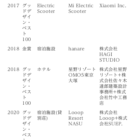
2017
グッ
Electric
Mi Electric
Xiaomi Inc.
ドデ
Scooter
Scooter
ザイ
ン・
ベス
ト
100
2018
金賞
宿泊施設
hanare
株式会社
HAGI
STUDIO
2018
グッ
ホテル
星野リゾート
株式会社星野
ドデ
OMO5東京
リゾート+株
ザイ
大塚
式会社佐々木
ン・
達郎建築設計
ベス
事務所+株式
ト
会社竹中工務
100
店
2020
グッ
宿泊施設(貸
Looop
株式会社
ドデ
別荘)
Resort
Looop+株式
ザイ
NASU
会社SUEP.
ン・
ベス