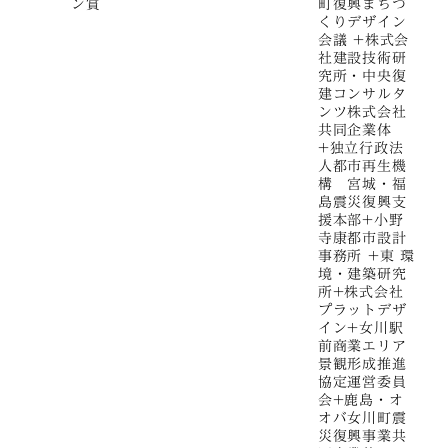
ン賞
町復興まちづ
くりデザイン
会議 +株式会
社建設技術研
究所・中央復
建コンサルタ
ンツ株式会社
共同企業体
+独立行政法
人都市再生機
構 宮城・福
島震災復興支
援本部+小野
寺康都市設計
事務所 +東 環
境・建築研究
所+株式会社
プラットデザ
イン+女川駅
前商業エリア
景観形成推進
協定運営委員
会+鹿島・オ
オバ女川町震
災復興事業共