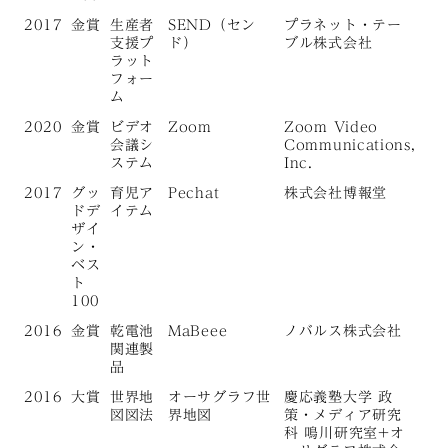
2017
金賞
生産者
SEND（セン
プラネット・テー
支援プ
ド）
ブル株式会社
ラット
フォー
ム
2020
金賞
ビデオ
Zoom
Zoom Video
会議シ
Communications,
ステム
Inc.
2017
グッ
育児ア
Pechat
株式会社博報堂
ドデ
イテム
ザイ
ン・
ベス
ト
100
2016
金賞
乾電池
MaBeee
ノバルス株式会社
関連製
品
2016
大賞
世界地
オーサグラフ世
慶応義塾大学 政
図図法
界地図
策・メディア研究
科 鳴川研究室+オ