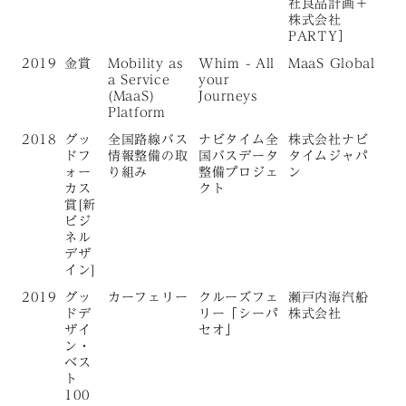
社良品計画＋
株式会社
PARTY］
2019
金賞
Mobility as
Whim - All
MaaS Global
a Service
your
(MaaS)
Journeys
Platform
2018
グッ
全国路線バス
ナビタイム全
株式会社ナビ
ドフ
情報整備の取
国バスデータ
タイムジャパ
ォー
り組み
整備プロジェ
ン
カス
クト
賞[新
ビジ
ネル
デザ
イン]
2019
グッ
カーフェリー
クルーズフェ
瀬戸内海汽船
ドデ
リー「シーパ
株式会社
ザイ
セオ」
ン・
ベス
ト
100