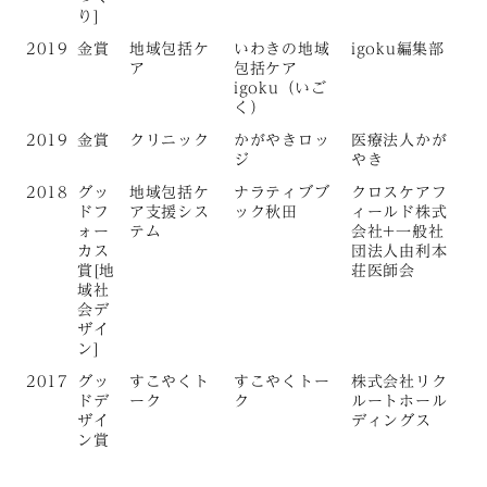
り]
2019
金賞
地域包括ケ
いわきの地域
igoku編集部
ア
包括ケア
igoku（いご
く）
2019
金賞
クリニック
かがやきロッ
医療法人かが
ジ
やき
2018
グッ
地域包括ケ
ナラティブブ
クロスケアフ
ドフ
ア支援シス
ック秋田
ィールド株式
ォー
テム
会社+一般社
カス
団法人由利本
賞[地
荘医師会
域社
会デ
ザイ
ン]
2017
グッ
すこやくト
すこやくトー
株式会社リク
ドデ
ーク
ク
ルートホール
ザイ
ディングス
ン賞