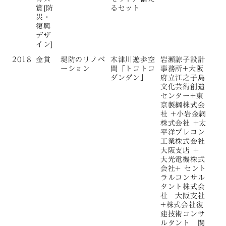
賞[防
るセット
災・
復興
デザ
イン]
2018
金賞
堤防のリノベ
木津川遊歩空
岩瀬諒子設計
ーション
間「トコトコ
事務所+大阪
ダンダン」
府立江之子島
文化芸術創造
センター+東
京製綱株式会
社 +小岩金網
株式会社 +太
平洋プレコン
工業株式会社
大阪支店 +
大光電機株式
会社+ セント
ラルコンサル
タント株式会
社 大阪支社
+株式会社復
建技術コンサ
ルタント 関