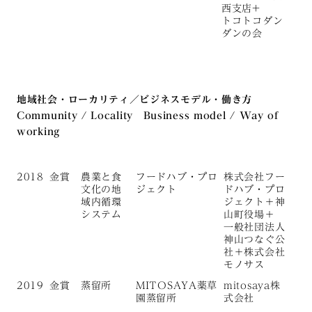
西支店+
トコトコダン
ダンの会
地域社会・ローカリティ／ビジネスモデル・働き方
Community / Locality Business model / Way of
working
2018
金賞
農業と食
フードハブ・プロ
株式会社フー
文化の地
ジェクト
ドハブ・プロ
域内循環
ジェクト＋神
システム
山町役場＋
一般社団法人
神山つなぐ公
社＋株式会社
モノサス
2019
金賞
蒸留所
MITOSAYA薬草
mitosaya株
園蒸留所
式会社