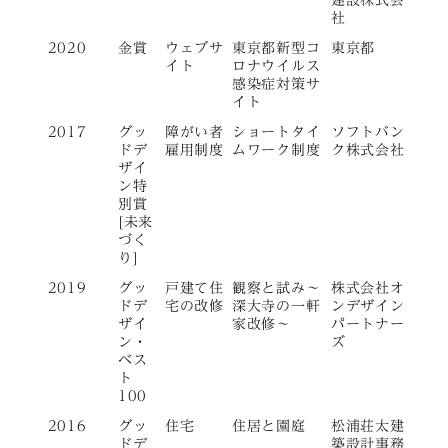
社
2020
金賞
ウェブサ
東京都新型コ
東京都
イト
ロナウイルス
感染症対策サ
イト
2017
グッ
障がい者
ショートタイ
ソフトバン
ドデ
雇用制度
ムワーク制度
ク株式会社
ザイ
ン特
別賞
[未来
づく
り]
2019
グッ
戸建て住
観察と試み〜
株式会社オ
ドデ
宅の改修
深大寺の一軒
ンデザイン
ザイ
家改修〜
パートナー
ン・
ズ
ベス
ト
100
2016
グッ
住宅
住居と園庭
松浦荘太建
ドデ
築設計事務