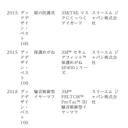
2015
グッ
眼の防護具
3M(TM) マス
スリーエム ジ
ドデ
クにくっつく
ャパン株式会
ザイ
アイガード
社
ン・
ベス
ト
100
2015
グッ
保護めがね
3M™ セキュ
スリーエム ジ
ドデ
アフィット™
ャパン株式会
ザイ
保護めがね
社
ン・
SF400シリー
ベス
ズ
ト
100
2018
グッ
騒音制御型
3M™
スリーエム ジ
ドデ
イヤーマフ
PELTOR™
ャパン株式会
ザイ
ProTac™ III
社
ン・
騒音制御型イ
ベス
ヤーマフ
ト
100