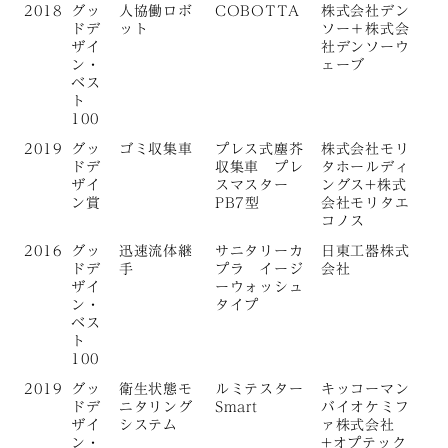
2018
グッ
人協働ロボ
COBOTTA
株式会社デン
ドデ
ット
ソー＋株式会
ザイ
社デンソーウ
ン・
ェーブ
ベス
ト
100
2019
グッ
ゴミ収集車
プレス式塵芥
株式会社モリ
ドデ
収集車 プレ
タホールディ
ザイ
スマスター
ングス+株式
ン賞
PB7型
会社モリタエ
コノス
2016
グッ
迅速流体継
サニタリーカ
日東工器株式
ドデ
手
プラ イージ
会社
ザイ
ーウォッシュ
ン・
タイプ
ベス
ト
100
2019
グッ
衛生状態モ
ルミテスター
キッコーマン
ドデ
ニタリング
Smart
バイオケミフ
ザイ
システム
ァ株式会社
ン・
+オプテック