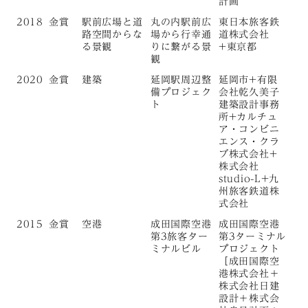
計画
2018
金賞
駅前広場と道
丸の内駅前広
東日本旅客鉄
路空間からな
場から行幸通
道株式会社
る景観
りに繋がる景
+東京都
観
2020
金賞
建築
延岡駅周辺整
延岡市+有限
備プロジェク
会社乾久美子
ト
建築設計事務
所+カルチュ
ア・コンビニ
エンス・クラ
ブ株式会社+
株式会社
studio-L+九
州旅客鉄道株
式会社
2015
金賞
空港
成田国際空港
成田国際空港
第3旅客ター
第3ターミナル
ミナルビル
プロジェクト
［成田国際空
港株式会社＋
株式会社日建
設計＋株式会