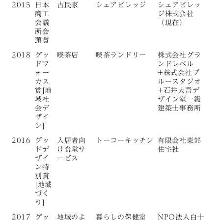
2015
日本
古民家
シェアビレッジ
シェアビレッ
商工
ジ株式会社
会議
（現在）
所会
頭賞
2018
グッ
喫茶店
喫茶ランドリー
株式会社グラ
ドフ
ンドレベル
ォー
+株式会社ブ
カス
ルースタジオ
賞[地
+石井大吾デ
域社
ザイン室一級
会デ
建築士事務所
ザイ
ン]
2016
グッ
入居者向
トーコーキッチン
有限会社東郊
ドデ
け食堂サ
住宅社
ザイ
ービス
ン特
別賞
[地域
づく
り]
2017
グッ
地域のよ
暮らしの保健室
NPO法人白十