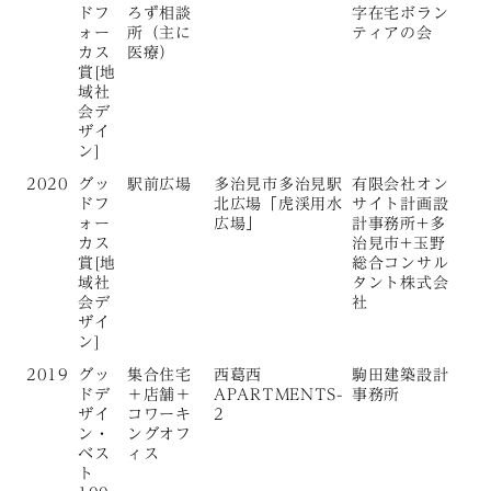
ドフ
ろず相談
字在宅ボラン
ォー
所（主に
ティアの会
カス
医療）
賞[地
域社
会デ
ザイ
ン]
2020
グッ
駅前広場
多治見市多治見駅
有限会社オン
ドフ
北広場「虎渓用水
サイト計画設
ォー
広場」
計事務所+多
カス
治見市+玉野
賞[地
総合コンサル
域社
タント株式会
会デ
社
ザイ
ン]
2019
グッ
集合住宅
西葛西
駒田建築設計
ドデ
＋店舗＋
APARTMENTS-
事務所
ザイ
コワーキ
2
ン・
ングオフ
ベス
ィス
ト