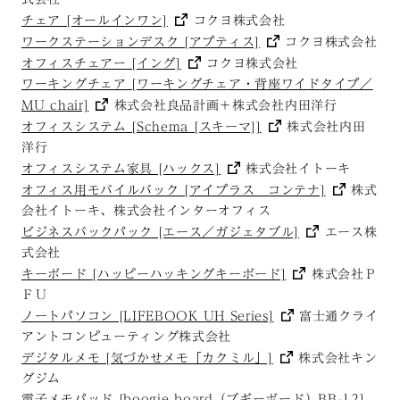
チェア [オールインワン]
コクヨ株式会社
ワークステーションデスク [アプティス]
コクヨ株式会社
オフィスチェアー [イング]
コクヨ株式会社
ワーキングチェア [ワーキングチェア・背座ワイドタイプ／
MU chair]
株式会社良品計画＋株式会社内田洋行
オフィスシステム [Schema [スキーマ]]
株式会社内田
洋行
オフィスシステム家具 [ハックス]
株式会社イトーキ
オフィス用モバイルバック [アイプラス コンテナ]
株式
会社イトーキ、株式会社インターオフィス
ビジネスバックパック [エース／ガジェタブル]
エース株
式会社
キーボード [ハッピーハッキングキーボード]
株式会社Ｐ
ＦＵ
ノートパソコン [LIFEBOOK UH Series]
富士通クライ
アントコンピューティング株式会社
デジタルメモ [気づかせメモ「カクミル」]
株式会社キン
グジム
電子メモパッド [boogie board（ブギーボード）BB-12]