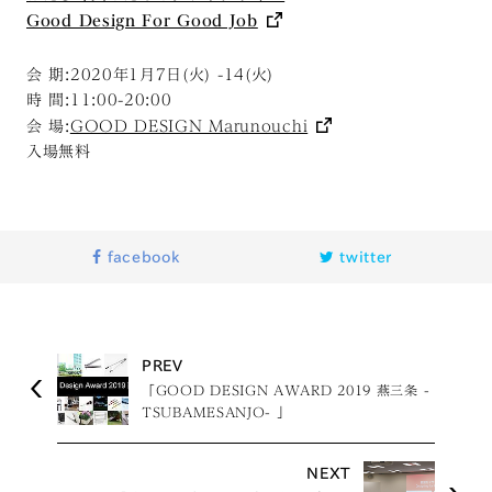
Good Design For Good Job
会 期:2020年1月7日(火) -14(火)
時 間:11:00-20:00
会 場:
GOOD DESIGN Marunouchi
入場無料
facebook
twitter
PREV
「GOOD DESIGN AWARD 2019 燕三条 -
TSUBAMESANJO- 」
NEXT