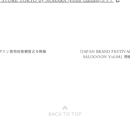
 STORE TOKYO by NOHARA [Front Garden]エリア
ザイン賞特別賞贈賞式を開催
「JAPAN BRAND FESTIVAL
SALOOOON Vol.04」
BACK TO
TOP