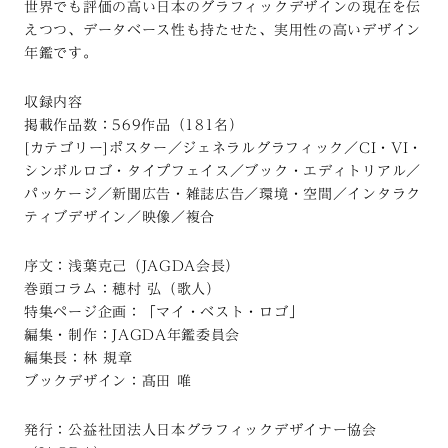
世界でも評価の高い日本のグラフィックデザインの現在を伝
えつつ、データベース性も持たせた、実用性の高いデザイン
年鑑です。
収録内容
掲載作品数：569作品（181名）
[カテゴリー]ポスター／ジェネラルグラフィック／CI・VI・
シンボルロゴ・タイプフェイス／ブック・エディトリアル／
パッケージ／新聞広告・雑誌広告／環境・空間／インタラク
ティブデザイン／映像／複合
序文：浅葉克己（JAGDA会長）
巻頭コラム：穂村 弘（歌人）
特集ページ企画：「マイ・ベスト・ロゴ」
編集・制作：JAGDA年鑑委員会
編集長：林 規章
ブックデザイン：髙田 唯
発行：公益社団法人日本グラフィックデザイナー協会