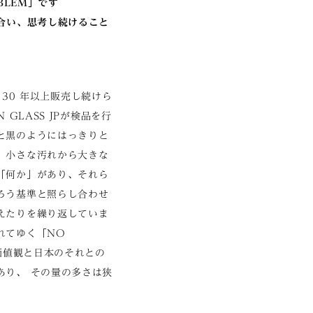
OBLEM」です
き合い、思考し続けること
で 30 年以上販売し続けら
 GLASS JPが検品を行
と黒のようにはっきりと
。小さな汚れから大きな
「何か」があり、それら
ろう基準と照らし合わせ
えたりを繰り返していま
れてゆく「NO
の価値観と日本のそれとの
あり、 その量の多さは狭
。