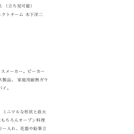
 （立ち見可能）
ェクトチーム 木下洋二
ラスメーカー。ビーカー
ス製品、 家庭用耐熱ガラ
バイ。
ス。ミニマルな形状と直火
はもちろんオーブン料理
リー入れ、花器や鉛筆立