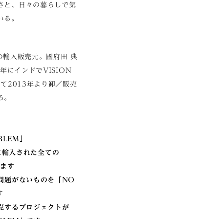
さと、日々の暮らしで気
いる。
Sの輸入販売元。國府田 典
年にインドでVISION
て2013年より卸／販売
る。
OBLEM」
日本に輸入された全ての
います
問題がないものを「NO
す
販売するプロジェクトが