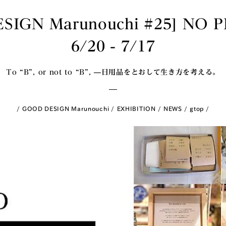
SIGN Marunouchi #25] NO
6/20 - 7/17
To “B”, or not to “B”, —日用品をとおして生き方を考える。
GOOD DESIGN Marunouchi
EXHIBITION
NEWS
gtop