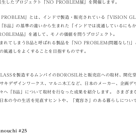
ら派生したプロジェクト「NO PROBLEM展」を開催します。
 NO PROBLEM』とは、インドで製造・販売されている「VISION 
「B品」の基準の違いから生まれた「インドでは流通しているにも
PROBLEM品」を通して、モノの価値を問うプロジェクト。
れてしまうB品と呼ばれる製品を「NO PROBLEM(問題なし!)
の風通しをよくすることを目指すものです。
 GLASSを製造するムンバイのBOROSIL社と販売店への取材、開
、ヤマサキデザインワークス、マルニ木工など、日本のメーカー、企画デ
々へ「B品」について取材を行なった成果を紹介します。 さまざま
日本の今の生活を見直すヒントや、「寛容さ」のある暮らしについ
nouchi #25